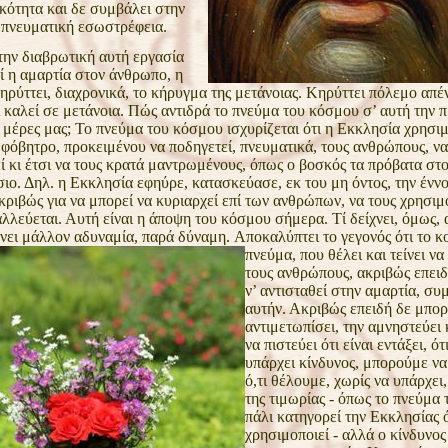
ικότητα και
δε συμβάλει στην
 πνευματική εσωστρέφεια.
την διαβρωτική αυτή εργασία
ί η
αμαρτία στον άνθρωπο, η
ηρύττει, διαχρονικά, το κήρυγμα
της μετάνοιας. Κηρύττει πόλεμο απέ
ι καλεί σε
μετάνοια. Πώς αντιδρά το πνεύμα του κόσμου σ’ αυτή την 
 μέρες μας; Το πνεύμα του κόσμου ισχυρίζεται ότι η
Εκκλησία χρησιμ
 φόβητρο, προκειμένου να
ποδηγετεί, πνευματικά, τους ανθρώπους, να
 κι έτσι
να τους κρατά μαντρωμένους, όπως ο βοσκός τα πρόβατα στ
σιο. Δηλ. η Εκκλησία εφηύρε, κατασκεύασε, εκ του μη
όντος, την έννο
κριβώς για να μπορεί να κυριαρχεί
επί των ανθρώπων, να τους χρησιμο
αλλεύεται.
Αυτή είναι η άποψη του κόσμου σήμερα. Τί δείχνει, όμως, 
χνει μάλλον αδυναμία, παρά δύναμη.
Αποκαλύπτει το
γεγονός ότι το 
πνεύμα, που θέλει και τείνει να
τους ανθρώπους, ακριβώς επειδ
ν’ αντισταθεί στην
αμαρτία, συμ
αυτήν. Ακριβώς επειδή δε μπορ
αντιμετωπίσει, την αμνηστεύει κ
να πιστεύει ότι είναι
εντάξει, ότ
υπάρχει κίνδυνος, μπορούμε ν
ό,τι θέλουμε,
χωρίς να υπάρχει,
της τιμωρίας - όπως το πνεύμα
πάλι κατηγορεί την Εκκλησίας ό
χρησιμοποιεί - αλλά ο
κίνδυνος