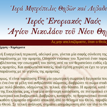
Ας μην απελπιζόμαστε, όταν ο Θεός αργε
ήχηση
»
Κηρύγματα
ή Ευαγγελική περικοπή, αδελφοί μου, γίνεται μία
σαφής σύνδεση της 
παράλυσης με την αμαρτία.
Οδηγούν ενώπιον του Χριστού έναν παραλ
αβλέποντας την εσωτερική του πίστη, αντί να τον θεραπεύσει ευθύς
εξ
ς αμαρτίες. Και αναρωτιέται κανείς, ποιά
σχέση μπορεί να έχει το γεγο
παράλυσης με το
γεγονός της αμαρτίας;
μως, τί είναι παράλυση; Είναι μία εσωτερική
σωματική διεργασία πο
ι ένα ένα τα μέλη του ανθρώπινου
σώματος, διαβρώνει το σώμα σταδι
 με πολύ βάσανο,
οδηγώντας το, τελικά, στο θάνατο. Η αμαρτία, κατά 
α
της Εκκλησίας μας, είναι μία αντίστοιχη κατάσταση, σε πνευματικό
επ
σωτερικά και διαβρωτικά.
Διαβρώνει, καταρχήν, το θρησκευτικό συνα
καθότι η αμαρτία σημαίνει αποκοπή από το θέλημα του
Θεού, παραβί
υ Θεού. Σε τελική ανάλυση, σημαίνει
απομάκρυνση από τον ίδιο το Θ