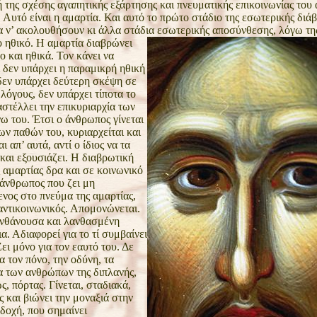
 της σχέσης
αγαπητικής εξάρτησης και πνευματικής επικοινωνίας το
 Αυτό είναι η αμαρτία. Και αυτό το πρώτο στάδιο της
εσωτερικής διάβ
α ν’ ακολουθήσουν κι άλλα
στάδια εσωτερικής αποσύνθεσης, λόγω της
ο
ηθικό.
Η αμαρτία διαβρώνει
 και ηθικά. Τον κάνει να
ι δεν υπάρχει η παραμικρή ηθική
δεν υπάρχει
δεύτερη σκέψη σε
 λόγους, δεν υπάρχει τίποτα το
στέλλει την επικυριαρχία των
ω του. Έτσι ο άνθρωπος
γίνεται
ων παθών του, κυριαρχείται και
αι απ’
αυτά, αντί ο ίδιος να τα
και εξουσιάζει.
Η διαβρωτική
 αμαρτίας δρα και σε κοινωνικό
 άνθρωπος που ζει μη
ενος στο πνεύμα της
αμαρτίας,
 αντικοινωνικός. Απομονώνεται.
νθάνουσα και λανθασμένη
. Αδιαφορεί για το τί
συμβαίνει
ει μόνο για τον εαυτό του. Δε
ια τον
πόνο, την οδύνη, τα
 των ανθρώπων της διπλανής,
, πόρτας. Γίνεται, σταδιακά,
 και βιώνει την μοναξιά στην
δοχή, που σημαίνει