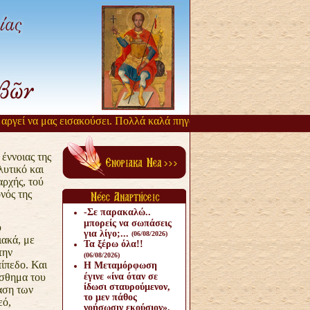
ί να μας εισακούσει. Πολλά καλά πηγάζουν, από την αργοπορία αυτή.
έννοιας της
υτικό και
αρχής, τού
νός της
-Σε παρακαλώ..
μπορείς να σωπάσεις
υ
για λίγο;...
(06/08/2026)
ακά, με
Τα ξέρω όλα!!
την
(06/08/2026)
ίπεδο. Και
Η Μεταμόρφωση
ίσθημα του
έγινε «ίνα όταν σε
ίδωσι σταυρούμενον,
αση των
το μεν πάθος
εό,
νοήσωσιν εκούσιον».