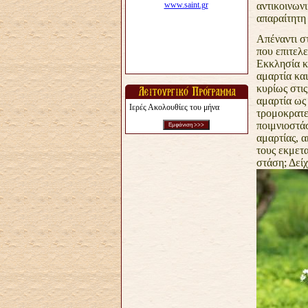
αντικοινων
απαραίτητη
Απέναντι σ
που επιτελε
Εκκλησία κ
αμαρτία κα
κυρίως στις
αμαρτία ως
Ιερές Ακολουθίες του μήνα
τρομοκρατεί
ποιμνιοστά
αμαρτίας, α
τους εκμετ
στάση; Δεί