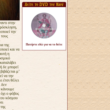
ναντι στην
πρόσκληση,
οποιεί την
 τους
ο
ια της
Πατήστε εδώ για να το δείτε
ποιεί και να
αυτή η
κοσμικό
 καταλάβει
ή δε μπορεί
βιβάζεται μ’
εί να την
ι έτσι θέλει
ι δεν
α κάνουμε
 όχι ο φόβος
 του
κόσμου
τι
 της