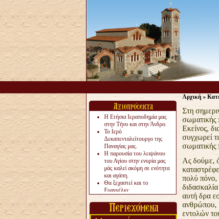
Αρχική
»
Κατ
Στη σημεριν
Η Ετήσια Ιεραποδημία μας
σωματικής 
στην Τήνο και στην Άνδρο.
Εκείνος,
δι
Το Ιερό
συγχωρεί τι
Δεκαπενταλείτουργο της
σωματικής 
Παναγίας μας.
Η παρουσία του λειψάνου
Ας δούμε, ό
του Αγίου στην ενορία μας
μάς καλεί ακόμη σε ενότητα
καταστρέφε
και αγάπη.
πολύ πόνο,
Θα ξεχαστεί και το
διδασκαλί
Ευαγγέλιο;
αυτή δρα ε
Το «αργότερα» γίνεται
ανθρώπου, 
«πολύ αργά».
Ζητείται....
εντολών το