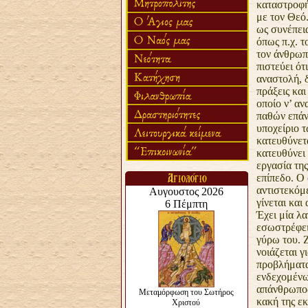
καταστροφή
με τον Θεό.
ως συνέπει
όπως π.χ. τ
τον άνθρωπο
πιστεύει ότ
αναστολή, 
πράξεις και
οποίο ν’
ανα
παθών επάν
υποχείριο τ
κατευθύνετ
κατευθύνει 
εργασία της
επίπεδο. Ο
αντιστεκόμ
γίνεται και
Έχει μία
λα
εσωστρέφεια
γύρω του. Ζ
νοιάζεται γ
προβλήματα
ενδεχομένως
απάνθρωπος
κακή της εκ