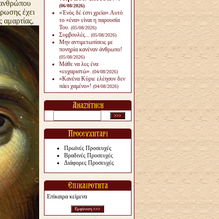
υ ανθρώπου
(06/08/2026)
ρωσης έχει
«Ἑνὸς δέ ἐστι χρεία».Αυτό
 αμαρτίας,
το «ένα» είναι η παρουσία
Του.
(05/08/2026)
Συμβουλές...
(05/08/2026)
Μην αντιμετωπίσεις με
πονηρία κανέναν άνθρω­πο!
(05/08/2026)
Μάθε να λες ένα
«ευχαριστώ».
(04/08/2026)
«Κανένα Κύριε ελέησον δεν
πάει χαμένο»!
(04/08/2026)
Πρωϊνές Προσευχές
Βραδινές Προσευχές
Διάφορες Προσευχές
Επίκαιρα κείμενα