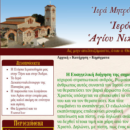
Ας μην απελπιζόμαστε, όταν ο Θεός 
Αρχική
»
Κατήχηση
»
Κηρύγματα
Η Ετήσια Ιεραποδημία μας
στην Τήνο και στην Άνδρο.
Η Ευαγγελική διήγηση της σημ
Το Ιερό
ισχυρού στρατιωτικού ανδρός, Ρωμαί
Δεκαπενταλείτουργο της
άνθρωπος αυτός συναντά τον Ιησού στ
Παναγίας μας.
να θεραπεύσει τον βαριά άρρωστο δούλ
Η παρουσία του λειψάνου
Χριστός υπόσχεται να επισκεφθεί το σπ
του Αγίου στην ενορία μας
μάς καλεί ακόμη σε ενότητα
του και να τον θεραπεύσει. Και τότε
και αγάπη.
συμβαίνει το αναπάντεχο. Ο ειδωλολά
Θα ξεχαστεί και το
εκατόνταρχος επιδεικνύει μοναδική
Ευαγγέλιο;
ταπείνωση και πίστη, ενώ δηλώνει ανά
Το «αργότερα» γίνεται
να δεχθεί τέτοια τιμή και χάρη από τον
«πολύ αργά».
Ζητείται....
Χριστό. Δηλώνει, με πίστη, πως ένας κ