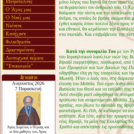
μόνο λόγος του Ιησού θα ήταν αρκετός
να θεραπεύσει τον άνθρωπό του. Ο Χρ
θαύμασε την πίστη και την ταπείνωση 
άνδρα, τις οποίες δε βρήκε ακόμα και 
έρθει καιρός όπου πολλοί ξένοι προς 
και εθνικοί, θα κερδίσουν την Βασιλεί
στο σκοτάδι. Και επιβράβευσε την πίσ
Κατά την συνομιλία Του
με τον Ρ
του Ισραηλιτικού λαού,
των υιών της Βα
Ισραήλ ευεργετήθηκε, πληθωρικά, από τ
των Προφητών και των Δικαίων της Παλ
οδηγήθηκε στη γη της επαγγελίας και τη
Μωυσή. Ήταν ο λαός που, στη διάρκεια 
έλευση του Μεσσία. Τού είχαν δοθεί όλες
Βασιλεία του Θεού και να εισέλθει στις
Αυτό συνέβη γιατί οδηγήθηκε σε πνευμ
πρόσωπο του αναμενόμενου Μεσσία. Έγι
ηγεσίας, που βίωνε το σκοτάδι της θρησ
φανατισμού. Κι έτσι, δε κατάφερε να α
απίστησε. Και τότε, κατά την προφητεία
νέος Ισραήλ, τα μέλη της Εκκλησίας το
Χριστό και απέκτησαν τις προϋποθέσεις