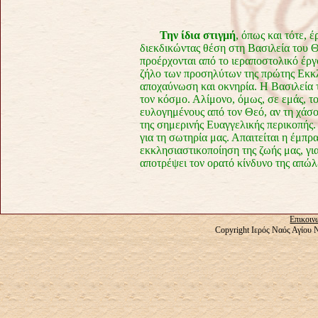
Την ίδια στιγμή
, όπως και τότε, 
διεκδικώντας θέση στη Βασιλεία του Θ
προέρχονται από το ιεραποστολικό έρ
ζήλο των προσηλύτων της πρώτης Εκκλη
αποχαύνωση και οκνηρία. Η Βασιλεία τ
τον κόσμο. Αλίμονο, όμως, σε εμάς, τ
ευλογημένους από τον Θεό, αν τη χάσ
της σημερινής Ευαγγελικής περικοπής.
για τη σωτηρία μας. Απαιτείται η έμπρ
εκκλησιαστικοποίηση της ζωής μας, για
αποτρέψει τον ορατό κίνδυνο της απώ
Επικοιν
Copyright Ιερός Ναός Αγίου 