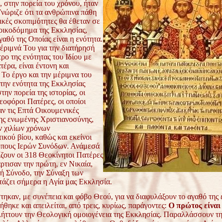
 στην πορεία του χρόνου, ήταν
Γνώριζε ότι τα ανθρώπινα πάθη
τικές σκοπιμότητες θα έθεταν σε
 οικοδόμημα της Εκκλησίας,
αθό της Οποίας είναι η ενότητα.
μέριμνά Του για την διατήρησή
τρο της ενότητας του Ιδίου με
έρα, είναι έντονη και
 Το έργο και την μέριμνα του
την ενότητα της Εκκλησίας
την πορεία της ιστορίας, οι
εοφόροι Πατέρες, οι οποίοι
ν τις Επτά Οικουμενικές
ης ενωμένης Χριστιανοσύνης,
 χιλίων χρόνων
κού βίου, καθώς και εκείνοι
όπους Ιερών Συνόδων. Ανάμεσά
ίζουν οι 318 Θεοκίνητοι Πατέρες
ρτισαν την πρώτη, εν Νικαία,
ή Σύνοδο, την Σύναξη των
τάζει σήμερα η Αγία μας Εκκλησία.
ν, με συνέπεια και φόβο Θεού, για να διαφυλάξουν το αγαθό της ε
ήθηκε και απειλείται, από τρεις, κυρίως, παράγοντες:
Ο πρώτος είναι 
πλήττουν την Θεολογική ομοιογένεια της Εκκλησίας. Παραλλάσσουν τ