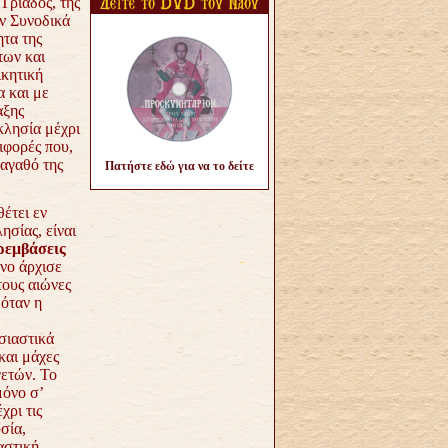
Τριάδος, της
ν Συνοδικά
τα της
των και
ικητική
α και με
αξης
κλησία μέχρι
ιφορές που,
 αγαθό της
Πατήστε εδώ για να το δείτε
θέτει εν
ησίας, είναι
ρεμβάσεις
νο άρχισε
τους αιώνες
 όταν η
σιαστικά
και μάχες
ετών. Το
μόνο σ’
χρι τις
σία,
αστική