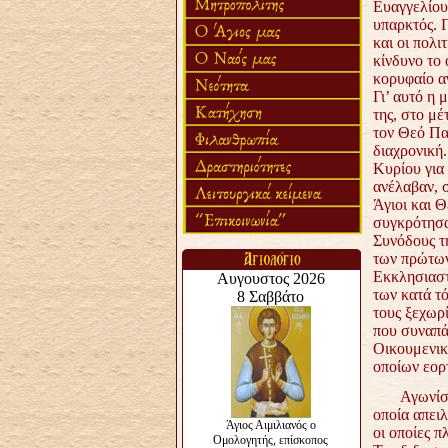
Ευαγγελίου,
υπαρκτός. 
και οι πολι
κίνδυνο το
κορυφαίο αγ
Γι’ αυτό η 
της, στο μέ
τον Θεό Πατ
διαχρονική.
Κυρίου για 
ανέλαβαν, σ
Άγιοι και Θ
συγκρότησα
Συνόδους τ
των πρώτων
Εκκλησιαστι
των κατά τ
τους ξεχωρ
που συναπά
Οικουμενικ
οποίων εορ
Αγωνίστηκα
οποία απειλ
οι οποίες 