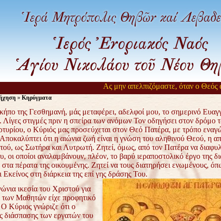
Ας μην απελπιζόμαστε, όταν ο Θεός αργεί
ήχηση
»
Κηρύγματα
της Γεσθημανή, μάς μεταφέρει, αδελφοί μου, το σημερινό Ευαγ
 Λίγες στιγμές πριν η σπείρα των ανόμων Τον οδηγήσει στον δρόμο 
ρτυρίου, ο Κύριός μας προσεύχεται στον Θεό Πατέρα, με τρόπο εναγώ
Αποκαλύπτει ότι η αιώνια ζωή είναι η γνώση του αληθινού Θεού, η α
τού, ως Σωτήρα και Λυτρωτή. Ζητεί, όμως, από τον Πατέρα να διαφυλ
, οι οποίοι αναλαμβάνουν, πλέον, το βαρύ ιεραποστολικό έργο της δ
στα πέρατα της οικουμένης. Ζητεί να τους διατηρήσει ενωμένους, όπ
 Εκείνος στη διάρκεια της επί γης δράσης Του.
α ικεσία του Χριστού για
α των Μαθητών είχε προφητικό
 Ο Κύριος γνώριζε ότι ο
ης διάσπασης των εργατών του