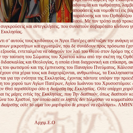
αδυναμία και νωθρότητα, λαμβ
αποφάσεις και νομοθετεί εις βά
παράδοσης και του Ορθοδόξου 
λαού. Με τον τρόπο αυτό προκ
 συγκρούσεις και αντεγκλήσεις, που συνιστούν σοβαρότατο κίνδυνο γι
 Εκκλησίας.
’ αυτούς τους κινδύνους οι Άγιοι Πατέρες αντέταξαν την ανάγκη 
ινων μικροτήτων και εγωισμών, που δε συνάδουν προς πρόσωπα έχο
 εξουσία, εντεταλμένα να οδηγούν τον λαό του Θεού στον δρόμο της 
 την ταύτιση του Σώματος του Χριστού κάτω από την σκέπη της Ορθ
διδασκαλίας και Θεολογίας, η οποία είναι διαχρονική και επίκαιρη, ακ
ός του φωτισμού και της έμπνευσης του Παναγίου Πνεύματος. Κάλεσαν
έχουν στα χέρια τους και διαχειρίζονται, ανθρωπίνως, τα Εκκλησιαστι
ται για την ενότητα της Εκκλησίας, έχοντας πάντοτε υπόψιν την προε
η του χορού των Αγίων Πατέρων, Αγίου Ιωάννου του Χρυσοστόμου:
ον Θεό περισσότερο όσο η διαίρεση
της Εκκλησίας. Ούτε υπάρχει χειρό
και τις μάχες
εντός της Εκκλησίας, που Την διασπούν, όπως διασπούν κα
ώνα του Χριστού, τον οποίο ούτε οι ληστές δεν τόλμησαν να κομματιάσ
 διαίρεσης ούτε το αίμα του μαρτυρίου δε μπορεί να
εξαλείψει».
ΑΜΗΝ
χιμ.Ε.Ο