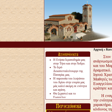
Αρχική
»
Κατ
Στον κήπο 
Η Ετήσια Ιεραποδημία μας
ανάγνωσμα.
στην Τήνο και στην Άνδρο.
και του Μα
Το Ιερό
δραματικό. 
Δεκαπενταλείτουργο της
Ιησού Χρισ
Παναγίας μας.
Η παρουσία του λειψάνου
Μαθητές του
του Αγίου στην ενορία μας
Ευαγγελίου 
μάς καλεί ακόμη σε ενότητα
κράτησε και
και αγάπη.
Θα ξεχαστεί και το
Η εναγώνι
Ευαγγέλιο;
την ενότητ
Το «αργότερα» γίνεται
χαρακτήρα.
«πολύ αργά».
Ζητείται....
κίνδυνος τ