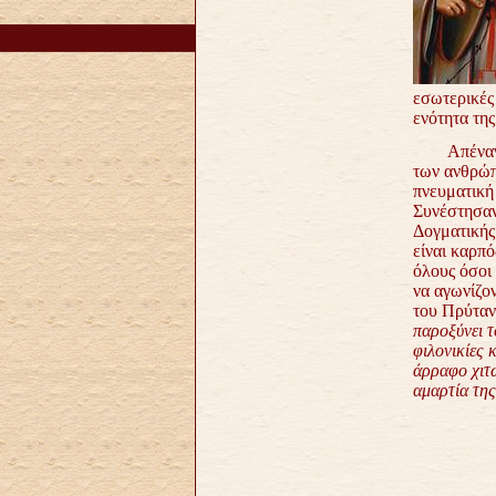
εσωτερικές
ενότητα της
Απέναντι σ
των ανθρώπ
πνευματική
Συνέστησαν
Δογματικής 
είναι καρπ
όλους όσοι 
να αγωνίζον
του Πρύταν
παροξύνει τ
φιλονικίες 
άρραφο
χιτ
αμαρτία της
Aρ