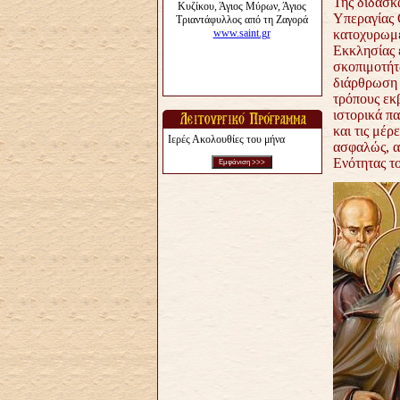
Της διδασκα
Υπεραγίας 
κατοχυρωμέ
Εκκλησίας 
σκοπιμοτήτ
διάρθρωση 
τρόπους εκβ
ιστορικά π
και τις μέρ
Ιερές Ακολουθίες του μήνα
ασφαλώς, α
Ενότητας το