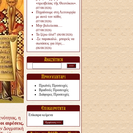
«πρεσβείαις τῆς Θεοτόκου».
(07/08/2026)
Πηγαίνουμε στη Λειτουργία
με αυτό τον πόθο;
(07/08/2026)
Μην βολεύεσαι.....
(07/08/2026)
Τα ξέρω όλα!!
(06/08/2026)
-Σε παρακαλώ.. μπορείς να
σωπάσεις για λίγο;...
(06/08/2026)
Πρωϊνές Προσευχές
Βραδινές Προσευχές
Διάφορες Προσευχές
Επίκαιρα κείμενα
νότητας, η
οι αιρέσεις,
ην Δογματική