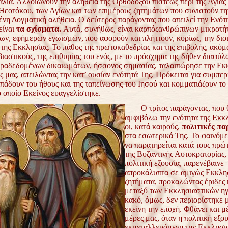
λία. Αλλοιώνουν την αλήθεια της Ορθοδόξου πίστεως περί της Αγίας 
Θεοτόκου, των Αγίων και των επιμέρους ζητημάτων που συνιστούν τη
νη Δογματική αλήθεια. Ο δεύτερος παράγοντας που απειλεί την Ενότη
είναι
τα σχίσματα.
Αυτά, συνήθως, είναι καρπόςανθρώπινων μικροτή
ων, εφήμερων εγωισμών, που αφορούν και πλήττουν, κυρίως, την διο
της Εκκλησίας. Το πάθος της πρωτοκαθεδρίας και της επιβολής, ακόμ
ιαστικούς, της επιθυμίας του ενός, με το πρόσχημα της δήθεν διαφύλ
αραδεδομένων δικαιωμάτων, ήσσονος σημασίας, ταλαιπώρησε την Εκ
ες μας, απειλώντας την κατ’ ουσίαν ενότητά Της. Πρόκειται για συμπερ
πάδουν του ήθους και της ταπείνωσης του Ιησού και κομματιάζουν το
 οποίο Εκείνος ευαγγελίστηκε.
Ο τρίτος παράγοντας, που 
αμφιβόλω την ενότητα της Εκκλ
οι, κατά καιρούς,
πολιτικές πα
στα εσωτερικά Της. Το φαινόμε
να παρατηρείται κατά τους πρώ
της Βυζαντινής Αυτοκρατορίας,
πολιτική εξουσία, παρενέβαινε
απροκάλυπτα σε αμιγώς Εκκλη
ζητήματα, προκαλώντας έριδες 
μεταξύ των Εκκλησιαστικών ηγ
κακό, όμως, δεν περιορίστηκε 
εκείνη την εποχή. Φθάνει και μέ
μέρες μας, όταν η πολιτική εξου
εκμεταλλευόμενη την Εκκλησι