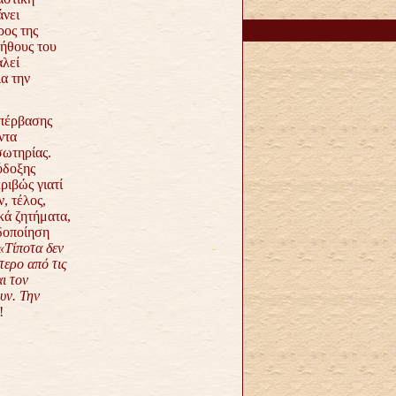
άνει
ρος της
ήθους του
αλεί
α την
υπέρβασης
ντα
σωτηρίας.
όδοξης
ριβώς γιατί
, τέλος,
κά ζητήματα,
ιδοποίηση
«Τίποτα δεν
τερο από τις
ι τον
ουν.
Την
!