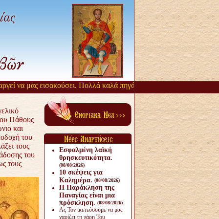
 να μας εισακούσει. Πολλά καλά πηγάζουν, από την αργοπορία αυτή. 
γελικό
του Πάθους
νιο και
ποδοχή του
άξει τους
Εσφαλμένη λαϊκή
ιάδοσης του
θρησκευτικότητα.
ως τους
(08/08/2026)
10 σκέψεις για
Καλημέρα.
(08/08/2026)
Η Παράκληση της
Παναγίας είναι μια
πρόσκληση.
(08/08/2026)
Ας Τον ικετεύσουμε να μας
χαρίζει τη χάρη Του