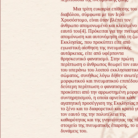
Μια τρίτη ευκαιρία επίθεσης του
διαβόλου, σύμφωνα με τον Ιερό
Χρυσόστομο, είναι όταν βλέπει τον
άνθρωπο απομονωμένο και κλεισμένο
εαυτό του
[4]
. Πρόκειται για την πνευμ
απομόνωση και αυτονόμηση από τη ζω
Εκκλησίας, που προκύπτει είτε από
εγωιστική αίσθηση της πνευματικής
αυτάρκειας, είτε από υφέρποντα
θρησκευτικό φανατισμό. Στην πρώτη
περίπτωση ο άνθρωπος θεωρεί τον εαυ
του υπεράνω του λοιπού εκκλησιαστικ
σώματος, συνήθως λόγω δήθεν ανωτέ
μορφωτικού και πνευματικού επιπέδου
δεύτερη περίπτωση ο φανατισμός
προκύπτει από την αρρωστημένη μορφ
συντηρητισμού, η οποία αρνείται κάθε
αγαπητική προσέγγιση της Εκκλησίας 
το ξένο και το διαφορετικό και κρατά γ
τον εαυτό της την πολυτέλεια της
καθαρότητας και της γνησιότητας της π
στοιχείο της πνευματικής έπαρσης, το ο
δυνάμεις του.