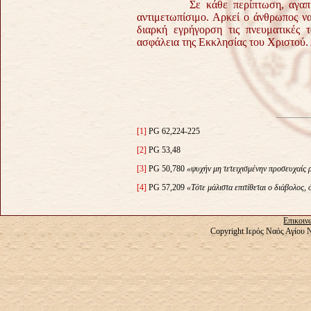
Σε κάθε περίπτωση, αγαπητοί μο
αντιμετωπίσιμο. Αρκεί ο άνθρωπος ν
διαρκή εγρήγορση τις πνευματικές
ασφάλεια της Εκκλησίας του Χριστο
[1]
PG 62,224-225
[2]
PG 53,48
[3]
PG 50,780
«ψυχήν μη τετειχισμένην προσευχαίς 
[4]
PG 57,209
«Τότε μάλιστα επιτίθεται ο διάβολος,
Επικοιν
Copyright Ιερός Ναός Αγίου 