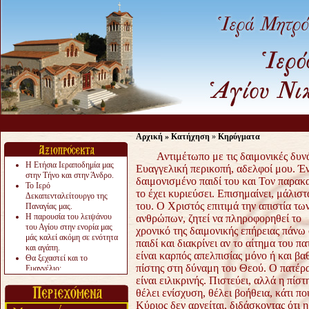
Αρχική
»
Κατήχηση
»
Κηρύγματα
Αντιμέτωπο με τις δαιμονικές δυν
Η Ετήσια Ιεραποδημία μας
Ευαγγελική περικοπή, αδελφοί μου. Έν
στην Τήνο και στην Άνδρο.
δαιμονισμένο παιδί του και Τον παρακ
Το Ιερό
το έχει κυριεύσει. Επισημαίνει, μάλι
Δεκαπενταλείτουργο της
του.
Ο Χριστός επιτιμά την απιστία τω
Παναγίας μας.
Η παρουσία του λειψάνου
ανθρώπων, ζητεί να πληροφορηθεί το
του Αγίου στην ενορία μας
χρονικό της δαιμονικής επήρειας πάνω
μάς καλεί ακόμη σε ενότητα
παιδί και διακρίνει αν το αίτημα του π
και αγάπη.
είναι καρπός απελπισίας μόνο ή και βα
Θα ξεχαστεί και το
πίστης στη δύναμη του Θεού. Ο πατέρ
Ευαγγέλιο;
Το «αργότερα» γίνεται
είναι ειλικρινής. Πιστεύει, αλλά η πίστ
«πολύ αργά».
θέλει ενίσχυση, θέλει βοήθεια, κάτι πο
Ζητείται....
Κύριος δεν αρνείται, διδάσκοντας ότι η