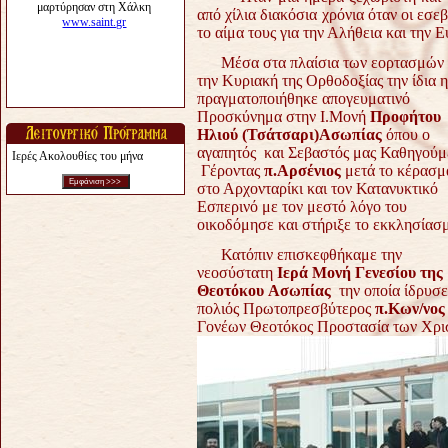
από χίλια διακόσια χρόνια όταν οι εσ
το αίμα τους για την Αλήθεια και την 
Μέσα στα πλαίσια των εορτασμών 
την Κυριακή της Ορθοδοξίας την ίδια 
πραγματοποιήθηκε απογευματινό
Προσκύνημα στην Ι.Μονή
Προφήτου
Ηλιού (Τσάτσαρι)Ασωπίας
όπου ο
αγαπητός και Σεβαστός μας Καθηγούμ
Ιερές Ακολουθίες του μήνα
Γέροντας
π.Αρσένιος
μετά το κέρασμ
στο Αρχονταρίκι και τον Κατανυκτικό
Εσπερινό με τον μεστό λόγο του
οικοδόμησε και στήριξε το εκκλησίασ
Κατόπιν επισκεφθήκαμε την
νεοσύστατη
Ιερά Μονή Γενεσίου της
Θεοτόκου Aσωπίας
την οποία ίδρυσε
πολιός Πρωτοπρεσβύτερος
π.Κων/νος
Γονέων Θεοτόκος Προστασία των Χρι