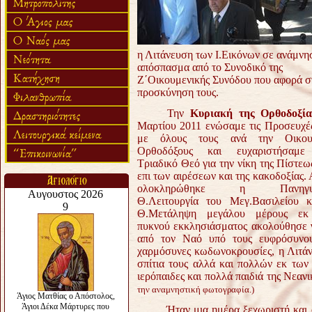
η Λιτάνευση των Ι.Εικόνων σε ανάμνη
απόσπασμα από το Συνοδικό της
Ζ΄Οικουμενικής Συνόδου που αφορά σ
προσκύνηση τους.
Την
Κυριακή της Ορθοδοξία
Μαρτίου 2011 ενώσαμε τις Προσευχέ
με όλους τους ανά την Οικου
Ορθοδόξους και ευχαριστήσαμε
Τριαδικό Θεό για την νίκη της Πίστεω
επι των αιρέσεων και της κακοδοξίας.
ολοκληρώθηκε η Πανηγυρ
Θ.Λειτουργία του Μεγ.Βασιλείου 
Θ.Μετάληψη μεγάλου μέρους εκ
πυκνού εκκλησιάσματος ακολούθησε
από τον Ναό υπό τους ευφρόσυνου
χαρμόσυνες κωδωνοκρουσίες, η Λιτάνε
σπίτια τους αλλά και πολλών εκ των
ιερόπαιδες και πολλά παιδιά της Νεανι
την αναμνηστική φωτογραφία.)
Ήταν μια ημέρα ξεχωριστή και συγ