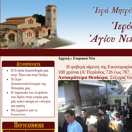
Αρχική
»
Ενοριακά Νέα
H φοβερή αίρεση της Εικονομαχίας 
Η Ετήσια Ιεραποδημία μας
100 χρόνια (Α’ Περίοδος 726 έως 787 
στην Τήνο και στην Άνδρο.
Αυτοκράτειρα Θεοδώρα
, Σύζυγος τ
Το Ιερό
Δεκαπενταλείτουργο της
Παναγίας μας.
Η παρουσία του λειψάνου
του Αγίου στην ενορία μας
μάς καλεί ακόμη σε ενότητα
και αγάπη.
Θα ξεχαστεί και το
Ευαγγέλιο;
Το «αργότερα» γίνεται
«πολύ αργά».
Ζητείται....