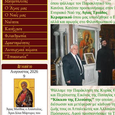
όπου ψάλλαμε τον Παρακλητικό του
Κανόνα. Κατόπιν προσκυνήσαμε στον 
Ενοριακό Ναό της
Αγίας Τριάδος
Κεραμεικού
όπου μας υποδέχθηκε ο Εκ
αλλά και αρωγός στο Φιλανθρωπικού 
Ψάλλαμε την Παράκληση της Κυρίας Θ
και
Περίπυστης Εικόνος της Παναγίας 
‘‘Κύκκου της Ελεούσης’’
την οποίαν
διέσωσαν και μετέφεραν με κίνδυνο τη
ζωής τους οι Ατταλειώτες και Αλλαιώτ
Πρόσφυγες. Αφού προσκυνήσαμε τα Τ