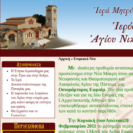
Αρχική
»
Ενοριακά Νέα
Μ
ε ιδιαίτερη προθυμία ανταποκρ
Η Ετήσια Ιεραποδημία μας
προσκύνημα στην Νέα Μάκρη όπου απ
στην Τήνο και στην Άνδρο.
Νεοφανούς και Θαυματουργού και
Το Ιερό
Λαοφιλούς Αγίου της Πίστεως μας
Δεκαπενταλείτουργο της
Παναγίας μας.
Οσιομάρτυρος Εφραίμ
. Την ίδια προ
Η παρουσία του λειψάνου
έδειξαν και για τις δύο Ενορίες της
του Αγίου στην ενορία μας
Ι.Αρχιεπισκοπής Αθηνών που
μάς καλεί ακόμη σε ενότητα
επισκεφθήκαμε ανταποδίδοντας επισκέ
και αγάπη.
των κατά το κοντινό παρελθόν.
Θα ξεχαστεί και το
Ευαγγέλιο;
Τ
Το «αργότερα» γίνεται
ην
Κυριακή (του Ασώτου)20
«πολύ αργά».
Φεβρουαρίου 2011
το μεσημέρι περίπ
Ζητείται....
φτάσαμε στην Ι.Μονή του Αγίου Εφρα