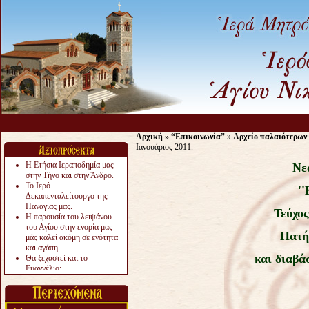
Αρχική
»
“Επικοινωνία”
»
Αρχείο παλαιότερων
Ιανουάριος 2011.
Η Ετήσια Ιεραποδημία μας
Νε
στην Τήνο και στην Άνδρο.
Το Ιερό
''
Δεκαπενταλείτουργο της
Παναγίας μας.
Τεύχος
Η παρουσία του λειψάνου
του Αγίου στην ενορία μας
Πατή
μάς καλεί ακόμη σε ενότητα
και αγάπη.
και διαβά
Θα ξεχαστεί και το
Ευαγγέλιο;
Το «αργότερα» γίνεται
«πολύ αργά».
Ζητείται....