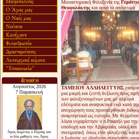
Μοναστηριακή Φιλοξενία της
Γερόντι
Θεοφυλάκτης
και αργά το απόγευμα
ΤΑΜΕΙΟΥ ΑΛΛΗΛΕΓΓΥΗΣ
ετοίμα
μια μικρή και ζεστή δεξίωση προς τιμή
των φιλοξενουμένων μας με αλμυρά
εδέσματα και αναψυκτικά ενώ κατά τη
αποχώρηση τους προσφέρθηκαν διάφο
αναμνηστικά ως ευλογία. Με θερμότατ
λόγια ευχαρίστησε ο π.Ραφαήλ για την
υποδοχή και την Αβραμιαία, υλική και
πνευματική όπως είπε φιλοξενία, και ο
π.Ιωάννης με ιδιαίτερη συγκίνηση χαιρ