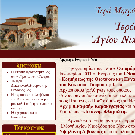
Αρχική
»
Ενοριακά Νέα
Την γνωριμία τους με τον
Οσιομάρ
Η Ετήσια Ιεραποδημία μας
Ιανουαρίου 2011
οι Ενορίτες του
Ι.Να
στην Τήνο και στην Άνδρο.
«Κοιμήσεως της Θεοτόκου και Πανα
Το Ιερό
του Κύκκου» Ταύρου
της Ιεράς
Δεκαπενταλείτουργο της
Αρχιεπισκοπής Αθηνών τους οποίους
Παναγίας μας.
Η παρουσία του λειψάνου
συνόδευαν οι δύο πανάξιοι και εκλεκτο
του Αγίου στην ενορία μας
τους Ποιμένες ο Προϊστάμενος του Ν
μάς καλεί ακόμη σε ενότητα
Αρχιμ.
π.Ραφαήλ Καρακεχαγιάς
και ο
και αγάπη.
Εφημέριος
π.Ιωάννης Φλαριώτης
.
Θα ξεχαστεί και το
Ευαγγέλιο;
Αρχικά επισκέφθηκαν την ιστορικ
Το «αργότερα» γίνεται
Ι.Μονή Αγίου Νικολάου του Νέου στο
«πολύ αργά».
Ζητείται....
Υψηλάντη Λιβαδειάς
όπου απόλαυσαν