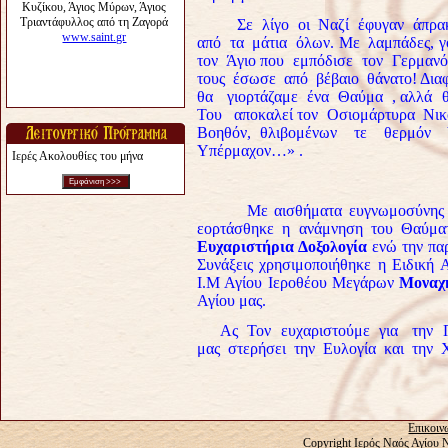
Σε λίγο οι Ναζί έφυγαν άπρακτοι
από τα μάτια όλων. Με λαμπάδες, γ
τον Άγιο που εμπόδισε τον Γερμαν
τους έσωσε από βέβαιο θάνατο! Δι
θα γιορτάζαμε ένα Θαύμα , αλλά θ
Του αποκαλεί τον Οσιομάρτυρα Νικό
Βοηθόν, θλιβομένων τε θερμόν 
Υπέρμαχον…» .
Ιερές Ακολουθίες του μήνα
Με αισθήματα ευγνωμοσύνης προ
εορτάσθηκε η ανάμνηση του Θαύμα
Ευχαριστήρια Δοξολογία
ενώ την παρ
Συνάξεις χρησιμοποιήθηκε η Ειδική 
Ι.Μ Αγίου Ιεροθέου Μεγάρων
Μοναχή
Αγίου μας.
Ας Τον ευχαριστούμε για την Π
μας στερήσει την Ευλογία και την Χ
Επικοιν
Copyright Ιερός Ναός Αγίου 