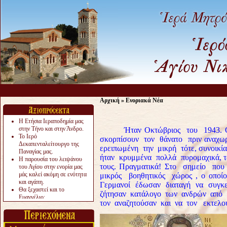
Αρχική
»
Ενοριακά Νέα
Η Ετήσια Ιεραποδημία μας
στην Τήνο και στην Άνδρο.
Ήταν Οκτώβριος του 1943. Οι 
Το Ιερό
σκορπίσουν τον θάνατο πριν αναχ
Δεκαπενταλείτουργο της
ερειπωμένη την μικρή τότε, συνοικί
Παναγίας μας.
ήταν κρυμμένα πολλά πυρομαχικά, τ
Η παρουσία του λειψάνου
τους. Πραγματικά! Στο σημείο πο
του Αγίου στην ενορία μας
μάς καλεί ακόμη σε ενότητα
μικρός βοηθητικός χώρος , ο οπο
και αγάπη.
Γερμανοί έδωσαν διαταγή να συγκ
Θα ξεχαστεί και το
ζήτησαν κατάλογο των ανδρών από 
Ευαγγέλιο;
τον αναζητούσαν και να τον εκτελο
Το «αργότερα» γίνεται
«πολύ αργά».
Ζητείται....