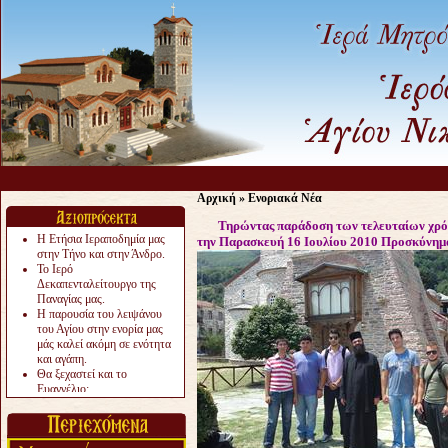
Αρχική
»
Ενοριακά Νέα
Τηρώντας παράδοση των τελευταίων χρόνων
Η Ετήσια Ιεραποδημία μας
την Παρασκευή 16 Ιουλίου 2010 Προσκύνημα
στην Τήνο και στην Άνδρο.
Το Ιερό
Δεκαπενταλείτουργο της
Παναγίας μας.
Η παρουσία του λειψάνου
του Αγίου στην ενορία μας
μάς καλεί ακόμη σε ενότητα
και αγάπη.
Θα ξεχαστεί και το
Ευαγγέλιο;
Το «αργότερα» γίνεται
«πολύ αργά».
Ζητείται....