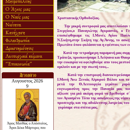
Χριστιανικής Ορθοδοξίας.
Την μικρή συντροφιά μας αποτελούσαν πέν
Στεργίου,ο Παναγιώτης Αγοραστός, ο Γ
επισκέφθηκαμε τις Ι.Μονές Αγίου Παύλ
Ν.Σκήτη,στην Σκήτη της Αγ.Άννης, το ασκ
Πρωτάτο όπου φυλάσσεται η εφέστιος των εφ
Κατά την τετραήμερη παραμονή μας συμμετ
Τράπεζα, προσκυνήσαμε Ι.Λείψανα και Θαυμα
την ευκαιρία να οφεληθούμε απο τους μεστο
ομιλούν και με την σιωπή τους...
Κατά την επιστροφή διανυκτερεύσαμε
Ι.Μονή Άνω Ξενιάς Αλμυρού Βόλου και το
μετά την Θ.Λειτουργία γεμάτοι χαρ
ευγνωμοσύνη προς την Παναγία μας πο
αξίωσε για μιά ακόμη φορά να βρεθούμε σ
τον Αγιασμένο Τόπο της ασκήσεως,της νήψε
προσευχής και της αδιάλειπτης λατρείας το
γυρίσαμε στα σπίτια μας.