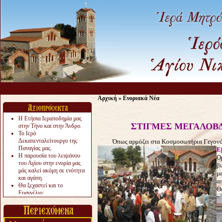
Αρχική
»
Ενοριακά Νέα
Η Ετήσια Ιεραποδημία μας
ΣΤΙΓΜΕΣ ΜΕΓΑΛΟΒ
στην Τήνο και στην Άνδρο.
Το Ιερό
Δεκαπενταλείτουργο της
Όπως αρμόζει στα Κοσμοσωτήρια Γεγονότα 
Παναγίας μας.
Ε
Η παρουσία του λειψάνου
Ο
του Αγίου στην ενορία μας
β
μάς καλεί ακόμη σε ενότητα
μ
και αγάπη.
α
Θα ξεχαστεί και το
Θ
Ευαγγέλιο;
Το «αργότερα» γίνεται
«πολύ αργά».
Ζητείται....