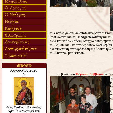
τους ανάλογους ύμνους που απέδωσαν οι εκλεκ
Ιεροψαλτών μας, του
κ. Δημ. Αναδιώτη
και του
αλλά και υπό των πένθιμων ήχων του τμήματος
του Δήμου μας υπό την Δ/η του
κ. Ελευθερίου
η συγκινητική αναπαράσταση της Αποκαθηλώσ
του Μεγάλου μας Νεκρού.
Το βράδυ του
Μεγάλου Σαββάτου
μεταφ
τ
μ
Θ
χ
ο
να
Ε
(