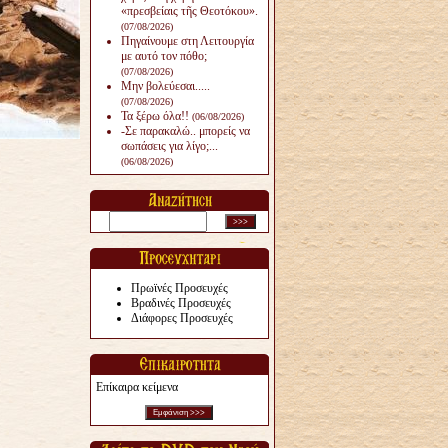
«πρεσβείαις τῆς Θεοτόκου».
(07/08/2026)
Πηγαίνουμε στη Λειτουργία
με αυτό τον πόθο;
(07/08/2026)
Μην βολεύεσαι.....
(07/08/2026)
Τα ξέρω όλα!!
(06/08/2026)
-Σε παρακαλώ.. μπορείς να
σωπάσεις για λίγο;...
(06/08/2026)
Πρωϊνές Προσευχές
Βραδινές Προσευχές
Διάφορες Προσευχές
Επίκαιρα κείμενα