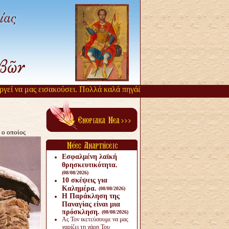
ί να μας εισακούσει. Πολλά καλά πηγάζουν, από την αργοπορία αυτή.
 ο οποίος
Εσφαλμένη λαϊκή
θρησκευτικότητα.
(08/08/2026)
10 σκέψεις για
Καλημέρα.
(08/08/2026)
Η Παράκληση της
Παναγίας είναι μια
πρόσκληση.
(08/08/2026)
Ας Τον ικετεύσουμε να μας
χαρίζει τη χάρη Του