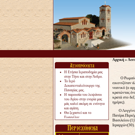
Αρχική
»
Λειτ
Η Ετήσια Ιεραποδημία μας
στην Τήνο και στην Άνδρο.
Ο Ρωμαίος αυ
Το Ιερό
εικονιζόταν ά
Δεκαπενταλείτουργο της
νεανικό (ο αρ
Παναγίας μας.
κρατώντας ένα
Η παρουσία του λειψάνου
κρατά στο δεξί
του Αγίου στην ενορία μας
ημέρες).
μάς καλεί ακόμη σε ενότητα
και αγάπη.
Ο Λογγίνος ο
Θα ξεχαστεί και το
Πατέρα.Περιέχ
Ευαγγέλιο;
Βασιλείου (1)
Το «αργότερα» γίνεται
Ιεραρχών(30).
«πολύ αργά».
Ζητείται....