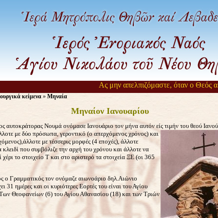
Ας μην απελπιζόμαστε, όταν ο Θεός αργε
ουργικά κείμενα
»
Μηναία
Μηναίον Ιανουαρίου
τοκράτορας Νουμά ονόμασε Ιανουάριο τον μήνα αυτόν είς τιμήν του θεού Ιανού
λλοτε με δύο πρόσωπα, γεροντικό (ο απερχόμενος χρόνος) και
χόμενος),άλλοτε με τέσσερις μορφές (4 εποχές), άλλοτε
 κλειδί που συμβόλιζε την αρχή του χρόνου και άλλοτε να
 χέρι το στοιχείο Τ και στο αριστερό τα στοιχεία ΞΕ (οι 365
 Γραμματικός τον ονόμαζε αιωνοάριο δηλ.Αιώνιο
ει 31 ημέρες και οι κυριότερες Εορτές του είναι του Αγίου
Των Θεοφανείων (6) του Αγίου Αθανασίου (18) και των Τριών