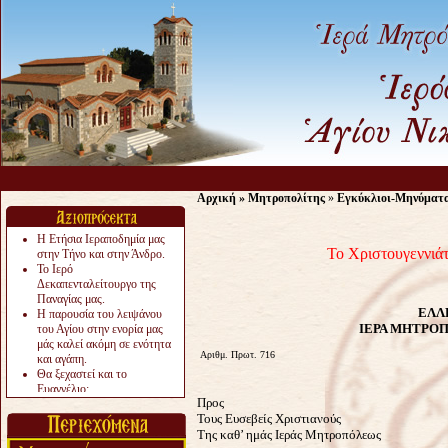
Αρχική
»
Μητροπολίτης
»
Εγκύκλιοι-Μηνύματ
Η Ετήσια Ιεραποδημία μας
Το Χριστουγεννιά
στην Τήνο και στην Άνδρο.
Το Ιερό
Δεκαπενταλείτουργο της
Παναγίας μας.
ΕΛΛ
Η παρουσία του λειψάνου
ΙΕΡΑ ΜΗΤΡΟΠ
του Αγίου στην ενορία μας
μάς καλεί ακόμη σε ενότητα
Αριθμ. Πρωτ. 716
και αγάπη.
Θα ξεχαστεί και το
Ευαγγέλιο;
Προς
Το «αργότερα» γίνεται
Τους Ευσεβείς Χριστιανούς
«πολύ αργά».
Ζητείται....
Της καθ’ ημάς Ιεράς Μητροπόλεως