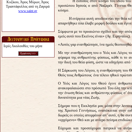
Η είσοδος στον κόσμο του ίδιου του Θεο
προσώπου Ιησούς ο από Ναζαρέτ. Γίνεται Θε
κόσμο.
Η ενέργεια αυτή αποδεικνύει την θεία κένωσ
απαρνήθηκε όλα έλαβε μορφή δούλου και έγινε 
Σύμφωνα με το προαιώνιο σχέδιο και την απόφα
εμείς αυτό που Εκείνος είναι» (Αγ. Ειρηναίος).
«Αυτός γαρ ενανθρώπησε, ίνα ημείς θεοποιηθ
Ιερές Ακολουθίες του μήνα
Με την ενανθρώπηση του ο Υιός και Λόγος το
φύραμα της ανθρωπίνης φύσεως, κάθε τι το α
την δική του θεία φύση, ώστε να οδηγήσει απ
Η Σάρκωση του Λόγου, η ενανθρώπηση του Θεο
Θεός τους Ανθρώπους ένα τέλειο ηθικό πρώτυπ
Ο Υιός και Λόγος του Θεού έγινε άνθρωπο
ανακεφαλαιώσει στο πρόσωπό Του όλη την κτί
την ένωση θείας και ανθρώπινης φύσεως σ’ έν
δυνατότητα μια νέας Ζωής.
Σήμερα που η Εκκλησία μας μέσα στην λειτου
της Χριστού Γεννήσεως, εναπόκειται στην ευ
δωρεές οι οποίες απορρέουν απ’ αυτό, η θα συν
«ερχόμενο» Θεό και με ανίερο πείσμα επιδιώκο
Εύχομαι και προσεύχομαι πατρικά να ανήκ