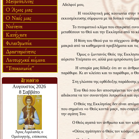
Αδελφοί μου,
Η νεοελληνική μας κοινωνία στην πλειοψη
εκκοσμίκευσης σύμφωνα με τα δυτικά νεωτερι
Το πνευματικό κλίμα που επικρατεί ευνοεί 
μεταθέσουν το Θεό και την Εκκλησία από το κέ
Η θέση του Θεού για το σύγχρονο άνθρωπο
μακριά από τα καθημερινά προβλήματα και τις
Όμως ο ζωντανός Θεός της Εκκλησιαστικής
αόριστο Υπέρτατο ον, αλλά μια εμπρόσωπη ζων
Η ιστορία μας δίδαξε ότι αν οι άνθρωποι 
παράθυρο. Κι αν κλείσει και το παράθυρο, ο Θ
Στη γλώσσα της ορθόδοξης παράδοσης μας γ
Ένα Θεό που δεν αποστρέφεται τον άνθρωπο,
αδιάκοπα να τον συναντήσει λυτρωτικά και αγ
Ο Θεός της Εκκλησίας δεν είναι απόμακρο
που σημαίνει «ο Θεός κοντά μας», που ενεργεί
την αγάπη Του.
Ο Θεός αγαπά τον άνθρωπο και τον κόσμο 
«Ούτος ηγάπησεν ο Θεός τον κόσμον, ώστε τ