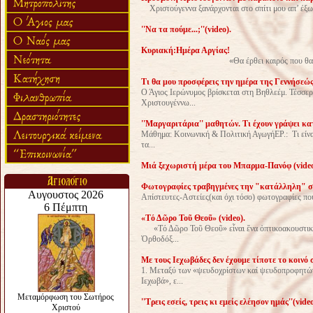
Χριστούγεννα ξανάρχονται στο σπίτι μου απ’ έξω 
''Να τα πούμε...;''(video).
Κυριακή:Ημέρα Αργίας!
«Θα έρθει καιρός που θα ανεβαινοκατεβ
Τι θα μου προσφέρεις την ημέρα της Γεννήσεώς
Ο Άγιος Ιερώνυμος βρίσκεται στη Βηθλεέμ. Τέσσερι
Χριστουγέννω...
''Μαργαριτάρια'' μαθητών. Τι έχουν γράψει κα
Mάθημα: Κοινωνική & Πολιτική ΑγωγήΕΡ.: Τι είναι
τα...
Mιά ξεχωριστή μέρα του Μπαρμα-Πανόφ (video
Φωτογραφίες τραβηγμένες την "κατάλληλη" σ
Απίστευτες-Αστείες(και όχι τόσο) φωτογραφίες π
«Τό Δῶρο Τοῦ Θεοῦ» (video).
«Τό Δῶρο Τοῦ Θεοῦ» εἶναι ἕνα ὀπτικοακουστικό 
Ὀρθοδόξ...
Με τους Ιεχωβάδες δεν έχουμε τίποτε το κοινό 
1. Μεταξύ των «ψευδοχρίστων καί ψευδοπροφητών
Ιεχωβά», ε...
''Τρεις εσείς, τρεις κι εμείς ελέησον ημάς''(video