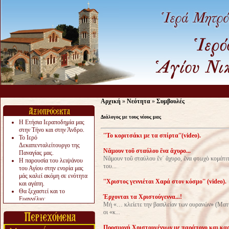
Αρχική
»
Νεότητα
»
Συμβουλές
Διάλογος με τους νέους μας
Η Ετήσια Ιεραποδημία μας
στην Τήνο και στην Άνδρο.
''Το κοριτσάκι με τα σπίρτα''(video).
Το Ιερό
Δεκαπενταλείτουργο της
Νἄμουν τοῦ σταύλου ἕνα ἄχυρο...
Παναγίας μας.
Νἄμουν τοῦ σταύλου ἕν᾿ ἄχυρο, ἕνα φτωχὸ κομάτιτ
Η παρουσία του λειψάνου
του...
του Αγίου στην ενορία μας
μάς καλεί ακόμη σε ενότητα
''Xριστος γεννιέται Χαρά στον κόσμο'' (video).
και αγάπη.
Θα ξεχαστεί και το
Έρχονται τα Χριστούγεννα...!
Ευαγγέλιο;
Μή «… κλείετε την βασιλείαν των ουρανών» (Ματθ
Το «αργότερα» γίνεται
οι «κ...
«πολύ αργά».
Ζητείται....
Προσμονή Χριστουγέννων με παράπονο και κα