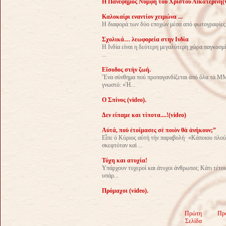
H Πανέφημος Νύμφη του Χριστού Αικατερίνη(v
Καλοκαίρι εναντίον χειμώνα ...
Η διαφορά των δύο εποχών μέσα από φωτογραφίες πο
Σχολικά… λεωφορεία στην Ινδία
Η Ινδία είναι η δεύτερη μεγαλύτερη χώρα παγκοσμίω
...
Εἴσοδος στὴν ζωή.
Ἕνα σύνθημα πού προπαγανδίζεται ἀπό ὅλα τά ΜΜΕ
γνωστό: «Ἡ...
O Σπίνος (video).
Δεν είπαμε και τίποτα....!(video)
Αὐτά, ποὺ ἑτοίμασες σὲ ποιὸν θὰ ἀνήκουν;”
Εἶπε ὁ Κύριος αὐτὴ τὴν παραβολή· «Κάποιου πλού
σκεφτόταν καὶ ...
Τύχη και ατυχία!
Υπάρχουν τυχεροί και άτυχοι άνθρωποι; Κάτι τέτοιο
υπάρ...
Πρόμαχοι (video).
Πρώτη
Πρ
Σελίδα