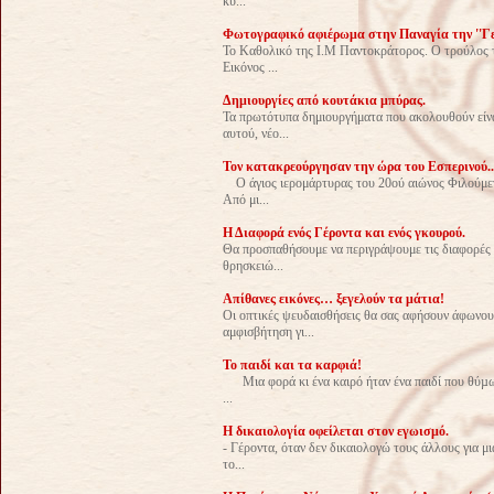
κυ...
Φωτογραφικό αφιέρωμα στην Παναγία την ''Γε
Το Καθολικό της Ι.Μ Παντοκράτορος. Ο τρούλος τ
Εικόνος ...
Δημιουργίες από κουτάκια μπύρας.
Τα πρωτότυπα δημιουργήματα που ακολουθούν είνα
αυτού, νέο...
Toν κατακρεούργησαν την ώρα του Εσπερινού..
Ο άγιος ιερομάρτυρας του 20ού αιώνος Φιλούμεν
Από μι...
Η Διαφορά ενός Γέροντα και ενός γκουρού.
Θα προσπαθήσουμε να περιγράψουμε τις διαφορές 
θρησκειώ...
Απίθανες εικόνες… ξεγελούν τα μάτια!
Οι οπτικές ψευδαισθήσεις θα σας αφήσουν άφωνους,
αμφισβήτηση γι...
Το παιδί και τα καρφιά!
Μια φορά κι ένα καιρό ήταν ένα παιδί που θύµων
...
Η δικαιολογία οφείλεται στον εγωισμό.
- Γέροντα, όταν δεν δικαιολογώ τους άλλους για μι
το...