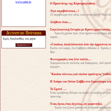
Ο Προστάτης της Κέρκυρας(video).
Λίγο ακριβούτσικα....!
25 ακριβότερα στο είδος τους αντικείμενα! Μια λίσ
Αλήθεια είναι.....
Συγκλονιστική Ιστορία με Κρυπτοχριστιανούς.
Ἀρκετὰ χρόνια πρίν, ὅταν ἤμουν πενηντάρης μιλοῦ
παράπ...
Ιερές Ακολουθίες του μήνα
«Γυναίκα, ἀπαλλάσσεσαι ἀπὸ τὴν ἀρρώστια σο
Εκεῖνο τὸν καιρό, ἕνα Σάββατο δίδασκε ὁ ᾿Ιησοῦς 
ἄρρ...
Φωτογραφίες που λένε πολλά....
Ἀφιερώνεται σὲ πολλοὺς καὶ διάφορους, ποῦ προσπα
ἱερωμέν...
''Κανόνα πίστεως καὶ εἰκόνα πραότητος''(video
H Λαύρα του Οσίου Σάββα στα Ιεροσόλυμα (vid
Το Σχοινί ….
Ένας ορειβάτης θέλησε να ανεβεί το ψηλότερο βουν
προετοιμ...
Ένας άγιος-ένας άγγελος...σε καροτσάκι.
Έκανε ένα ζεστό μπάνιο και πλάγιασε κατάκοπος