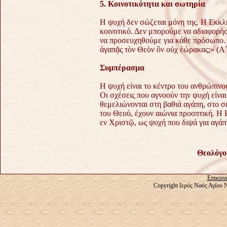
5. Κοινοτικότητα και σωτηρία
Η ψυχή δεν σώζεται μόνη της. Η Εκκλη
κοινοτικό. Δεν μπορούμε να αδιαφορή
να προσευχηθούμε για κάθε πρόσωπο. 
ἀγαπᾷς τὸν Θεὸν ὃν οὐχ ἑώρακας;» (Α΄
Συμπέρασμα
Η ψυχή είναι το κέντρο του ανθρώπινου
Οι σχέσεις που αγνοούν την ψυχή είναι
θεμελιώνονται στη βαθιά αγάπη, στο 
του Θεού, έχουν αιώνια προοπτική. Η 
εν Χριστῷ, ως ψυχή που διψά για αγάπ
Θεολόγο
Επικοιν
Copyright Ιερός Ναός Αγίου 