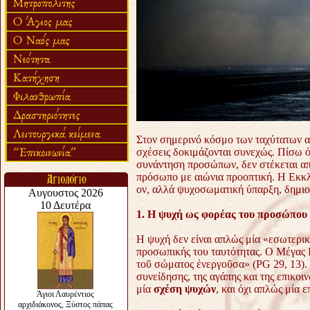
Στον σημερινό κόσμο των ταχύτατων α
σχέσεις δοκιμάζονται συνεχώς. Πίσω 
συνάντηση προσώπων, δεν στέκεται απ
πρόσωπο με αιώνια προοπτική. Η Εκκλη
ον, αλλά ψυχοσωματική ύπαρξη, δημιου
1. Η ψυχή ως φορέας του προσώπου
Η ψυχή δεν είναι απλώς μία «εσωτερι
προσωπικής του ταυτότητας. Ο Μέγας Β
τοῦ σώματος ἐνεργοῦσα» (PG 29, 13). 
συνείδησης, της αγάπης και της επικο
μία
σχέση ψυχών
, και όχι απλώς μία 