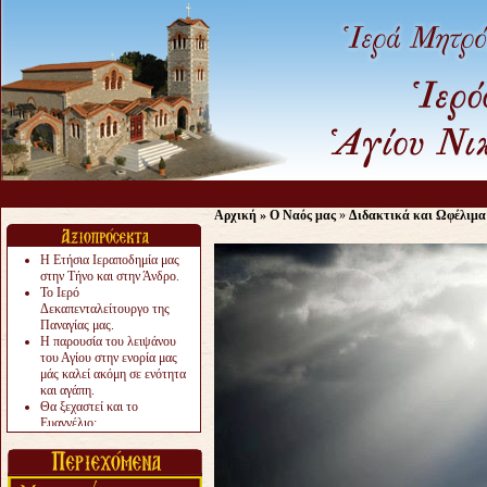
Αρχική
»
Ο Ναός μας
»
Διδακτικά και Ωφέλιμα
Η Ετήσια Ιεραποδημία μας
στην Τήνο και στην Άνδρο.
Το Ιερό
Δεκαπενταλείτουργο της
Παναγίας μας.
Η παρουσία του λειψάνου
του Αγίου στην ενορία μας
μάς καλεί ακόμη σε ενότητα
και αγάπη.
Θα ξεχαστεί και το
Ευαγγέλιο;
Το «αργότερα» γίνεται
«πολύ αργά».
Ζητείται....