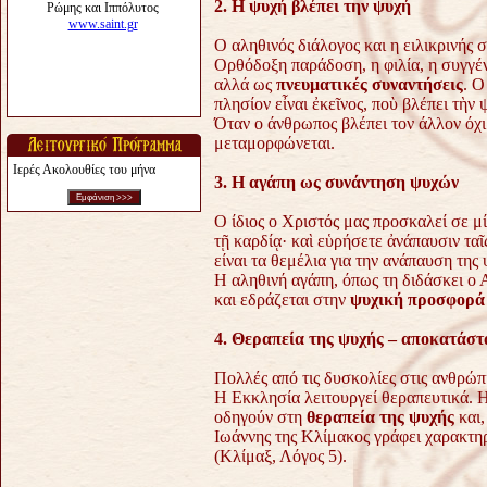
2. Η ψυχή βλέπει την ψυχή
Ο αληθινός διάλογος και η ειλικρινής
Ορθόδοξη παράδοση, η φιλία, η συγγέν
αλλά ως
πνευματικές συναντήσεις
. Ο
πλησίον εἶναι ἐκεῖνος, ποὺ βλέπει τὴ
Όταν ο άνθρωπος βλέπει τον άλλον όχι
μεταμορφώνεται.
Ιερές Ακολουθίες του μήνα
3. Η αγάπη ως συνάντηση ψυχών
Ο ίδιος ο Χριστός μας προσκαλεί σε μί
τῇ καρδίᾳ· καὶ εὑρήσετε ἀνάπαυσιν τα
είναι τα θεμέλια για την ανάπαυση της 
Η αληθινή αγάπη, όπως τη διδάσκει ο 
και εδράζεται στην
ψυχική προσφορά
4. Θεραπεία της ψυχής – αποκατάσ
Πολλές από τις δυσκολίες στις ανθρώπ
Η Εκκλησία λειτουργεί θεραπευτικά. Η
οδηγούν στη
θεραπεία της ψυχής
και,
Ιωάννης της Κλίμακος γράφει χαρακτηρ
(Κλίμαξ, Λόγος 5).