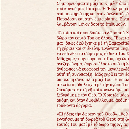
Συμπορευόμαστε μαζί τους, μέσ’ ἀπό τ
τοῦ κοινοῦ μας Πατέρα. Ἡ Ἐκκλησία εἶ
στά μυστήριά της καί στόν ἀγώνα τῆς ἀ
Παράδοση καί στήν ἐμπειρία της. Εἶναι
λαμβάνουν μόνον ὅσοι τό ἐπιθυμοῦν.
Τό τρίτο καί σπουδαιότερο δῶρο τοῦ Χ
δῶρο τόν ἑαυτό Του σέ ὅλους. Ἔρχεται
μας, ὅπως διαλέχτηκε μέ τή Σαμαρείτιδ
τή χάρισε καί σ’ ἐκείνη. Ἑνώνεται μαζ
νά εἰσέλθει τό σῶμα μας τό δικό Του Σ
Μᾶς χαρίζει τήν παρουσία Του, ὄχι ὡ
ἀνεξερεύνητο, ἀπροσπέλαστο ἀπό τή λ
ἄνθρωπος νά κυοφορεῖ τόν μεγαλειωδέσ
αὐτή τή συνύπαρξη! Μᾶς χαρίζει τόν ἑ
ἀδιάκοπη συνομιλία μαζί Του. Ἡ ἀδιάλ
ἀτελείωτη ἀδολεσχία μέ τήν ἀγάπη Του
Στεκόμαστε στή γῆ καί κοινωνοῦμε μέ 
ξεδιψᾶμε μέ τόν Θεό. Ὁ Χριστός μᾶς χ
ἀκόμη καί ὅταν ἀμφιβάλλουμε, ἀκόμη κ
τριάκοντα ἀργύρια.
«Εἰ ᾔδεις τὴν δωρεὰν τοῦ Θεοῦ» μᾶς λ
ἐννοήσουμε τή δωρεά τοῦ Θεοῦ στή ζωή
ἑαυτός Του μαζί μέ τό δῶρο τῆς Ἁγίας