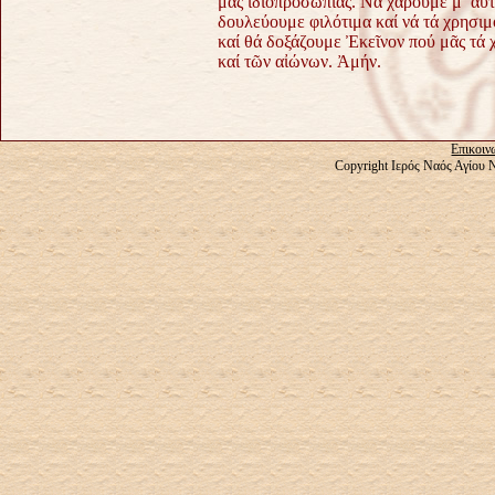
μας ἰδιοπροσωπίας. Νά χαροῦμε μ’ αὐ
δουλεύουμε φιλότιμα καί νά τά χρησιμ
καί θά δοξάζουμε Ἐκεῖνον πού μᾶς τά 
καί τῶν αἰώνων. Ἀμήν.
Επικοιν
Copyright Ιερός Ναός Αγίου 