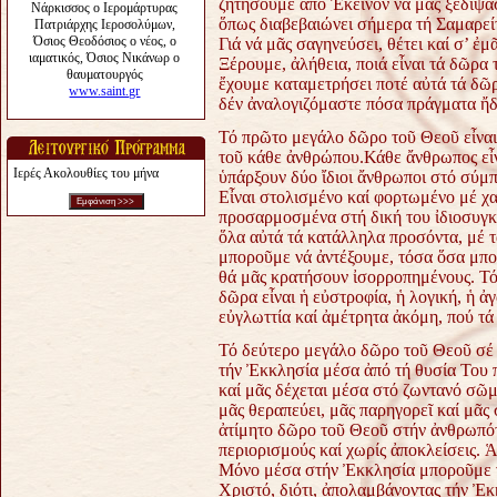
ζητήσουμε ἀπό Ἐκεῖνον νά μᾶς ξεδιψάσε
ὅπως διαβεβαιώνει σήμερα τή Σαμαρεί
Γιά νά μᾶς σαγηνεύσει, θέτει καί σ’ ἐμ
Ξέρουμε, ἀλήθεια, ποιά εἶναι τά δῶρα
ἔχουμε καταμετρήσει ποτέ αὐτά τά δῶ
δέν ἀναλογιζόμαστε πόσα πράγματα ἤδ
Τό πρῶτο μεγάλο δῶρο τοῦ Θεοῦ εἶναι 
τοῦ κάθε ἀνθρώπου.Κάθε ἄνθρωπος εἶν
Ιερές Ακολουθίες του μήνα
ὑπάρξουν δύο ἴδιοι ἄνθρωποι στό σύμπ
Εἶναι στολισμένο καί φορτωμένο μέ χα
προσαρμοσμένα στή δική του ἰδιοσυγκ
ὅλα αὐτά τά κατάλληλα προσόντα, μέ 
μποροῦμε νά ἀντέξουμε, τόσα ὅσα μπο
θά μᾶς κρατήσουν ἰσορροπημένους. Τό
δῶρα εἶναι ἡ εὐστροφία, ἡ λογική, ἡ ἀγ
εὐγλωττία καί ἀμέτρητα ἀκόμη, πού τά
Τό δεύτερο μεγάλο δῶρο τοῦ Θεοῦ σέ 
τήν Ἐκκλησία μέσα ἀπό τή θυσία Του 
καί μᾶς δέχεται μέσα στό ζωντανό σῶ
μᾶς θεραπεύει, μᾶς παρηγορεῖ καί μᾶς 
ἀτίμητο δῶρο τοῦ Θεοῦ στήν ἀνθρωπότη
περιορισμούς καί χωρίς ἀποκλείσεις. Ἁ
Μόνο μέσα στήν Ἐκκλησία μποροῦμε ν
Χριστό, διότι, ἀπολαμβάνοντας τήν Ἐκ