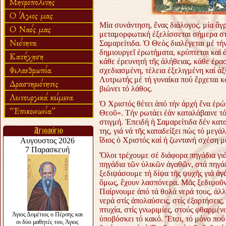
Μία συνάντηση, ἕνας διάλογος, μία ἄγ
μεταμορφωτική ἐξελίσσεται σήμερα στ
Σαμαρείτιδα. Ὁ Θεός διαλέγεται μέ τ
δημιουργεῖ ἐρωτήματα, κρύπτεται καί 
κάθε ἐρευνητή τῆς ἀλήθειας, κάθε ἐρ
σχεδιασμένη, τέλεια ἐξελιγμένη καί 
Λυτρωτής μέ τή γυναίκα πού ἔρχεται κ
βιώνει τό λάθος.
Ὁ Χριστός θέτει ἀπό τήν ἀρχή ἕνα ἐρώ
Θεοῦ». Τήν ρωτάει ἐάν καταλάβαινε τό
στιγμή. Ἐπειδή ἡ Σαμαρείτιδα δέν κατ
της, γιά νά τῆς καταδείξει πώς τό μεγά
ἴδιος ὁ Χριστός καί ἡ ζωντανή σχέση μ
Ὅλοι τρέχουμε σέ διάφορα πηγάδια γιά
πηγάδια τῶν ὑλικῶν ἀγαθῶν, στά πηγ
ξεδιψάσουμε τή δίψα τῆς ψυχῆς γιά ἀγ
ὅμως, ἔχουν λασπόνερα. Μᾶς ξεδιψοῦν 
Παίρνουμε ἀπό τά θολά νερά τους, ἀλ
νερά στίς ἀπολαύσεις, στίς ἐξαρτήσεις
πτυχία, στίς γνωριμίες, στούς φθαρμέ
ὑποβόσκει τό κακό. Ἔτσι, τό μόνο πού