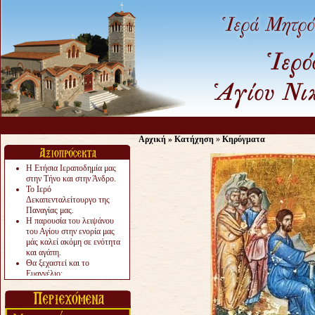
Αρχική
»
Κατήχηση
»
Κηρύγματα
Η Ετήσια Ιεραποδημία μας
στην Τήνο και στην Άνδρο.
Το Ιερό
Δεκαπενταλείτουργο της
Παναγίας μας.
Η παρουσία του λειψάνου
του Αγίου στην ενορία μας
μάς καλεί ακόμη σε ενότητα
και αγάπη.
Θα ξεχαστεί και το
Ευαγγέλιο;
Το «αργότερα» γίνεται
«πολύ αργά».
Ζητείται....