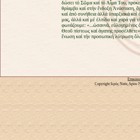
δώσει τό Σῶμα καί τό Αἷμα Του, προ
θρίαμβο καί στήν ἔνδοξη Ἀνάσταση, ὄχ
καί ἀπό συνήθεια ἀλλά ὑπαρξιακά καί 
μας, ἀλλά καί μέ ἐλπίδα καί χαρά γιά
φωνάζουμε: «...ὡσαννά, εὐλογημένος 
Θεοῦ πίστεως καί ἀγαπης προσέλθετε»
ἕνωση καί τήν προσωπική λύτρωση ὅλ
Επικοιν
Copyright Ιερός Ναός Αγίου 