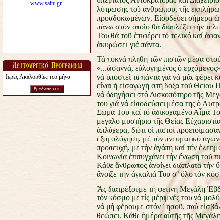
ὑπέρτατος Αὐτοκράτορας καί Διαχειριστ
λύτρωσης τοῦ ἀνθρώπου, τῆς ἐκπλήρω
προσδοκωμένων. Εἰσοδεύει σήμερα ὡς
πάνω στόν ὁποῖο θά διαπλέξει τήν τελε
Του θά τοῦ ἐπιφέρει τό τελικό καί ἀφαν
ἀκυρώσει γιά πάντα.
Τά πυκνά πλήθη τῶν πιστῶν μέσα στού
«...ὡσαννά, εὐλογημένος ὁ ἐρχόμενος»
νά ὑποστεῖ τά πάντα γιά νά μᾶς φέρει 
Ιερές Ακολουθίες του μήνα
εἶναι ἡ εἰσαγωγή στή δόξα τοῦ Θείου
νά ὁδηγήσει στό Δισκοπότηρο τῆς Μεγ
του γιά νά εἰσοδεύσει μέσα της ὁ Λυτ
Σῶμα Του καί τό ἀδικοχαμένο Αἷμα Του
μεγάλο μυστήριο τῆς Θείας Εὐχαριστία
ἁπλόχερα, διότι οἱ πιστοί προετοίμασαν
ἐξομολόγηση, μέ τόν πνευματικό ἀγών
προσευχή, μέ τήν ἀγάπη καί τήν ἐλεημ
Κοινωνία ἐπιτυγχάνει τήν ἕνωση τοῦ π
Κάθε ἄνθρωπος ἀνοίγει διάπλατα τήν ὕ
ἄνοιξε τήν ἀγκαλιά Του σ’ ὅλο τόν κόσ
Ἄς διατρέξουμε τή φετινή Μεγάλη Ἑβ
τόν κόσμο μέ τίς μέριμνές του νά μολ
νά μή φέρουμε στόν Ἰησοῦ, πού εἰσβάλ
θεώσει. Κάθε ἡμέρα αὐτῆς τῆς Μεγάλη