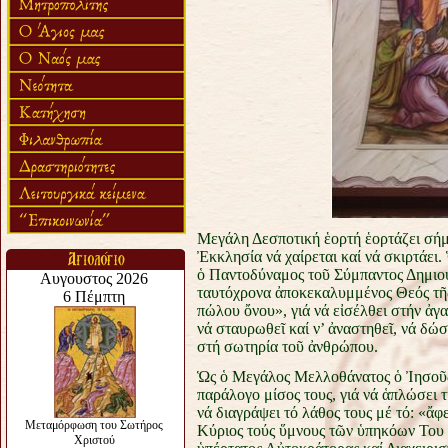
Μεγάλη Δεσποτική ἑορτή ἑορτάζει σήμ
Ἐκκλησία νά χαίρεται καί νά σκιρτάε
ὁ Παντοδύναμος τοῦ Σύμπαντος Δημιου
ταυτόχρονα ἀποκεκαλυμμένος Θεός τῆς 
πώλου ὄνου», γιά νά εἰσέλθει στήν ἀγ
νά σταυρωθεῖ καί ν’ ἀναστηθεῖ, νά δώ
στή σωτηρία τοῦ ἀνθρώπου.
Ὡς ὁ Μεγάλος Μελλοθάνατος ὁ Ἰησοῦς ἔ
παράλογο μίσος τους, γιά νά ἁπλώσει 
νά διαγράψει τό λάθος τους μέ τό: «ἄφε
Κύριος τούς ὕμνους τῶν ὑπηκόων Του κ