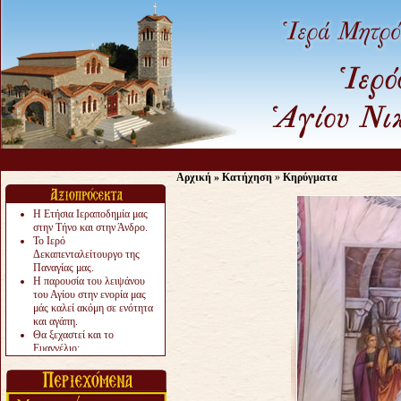
Αρχική
»
Κατήχηση
»
Κηρύγματα
Η Ετήσια Ιεραποδημία μας
στην Τήνο και στην Άνδρο.
Το Ιερό
Δεκαπενταλείτουργο της
Παναγίας μας.
Η παρουσία του λειψάνου
του Αγίου στην ενορία μας
μάς καλεί ακόμη σε ενότητα
και αγάπη.
Θα ξεχαστεί και το
Ευαγγέλιο;
Το «αργότερα» γίνεται
«πολύ αργά».
Ζητείται....