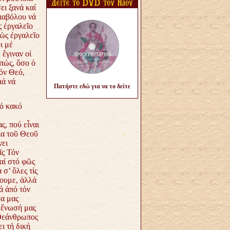
ει ξανά καί
διαβόλου νά
ς ἐργαλεῖο
 ὡς ἐργαλεῖο
ι μέ
ἔγιναν οἱ
πώς, ὅσο ὁ
όν Θεό,
ιά νά
Πατήστε εδώ για να το δείτε
τό κακό
ς, πού εἶναι
ια τοῦ Θεοῦ
νει
ῖς Τόν
αί στό φῶς
σ’ ὅλες τίς
ουμε, ἀλλά
ά ἀπό τόν
σα μας
 ἕνωσή μας
 Θεάνθρωπος
ι τή δική