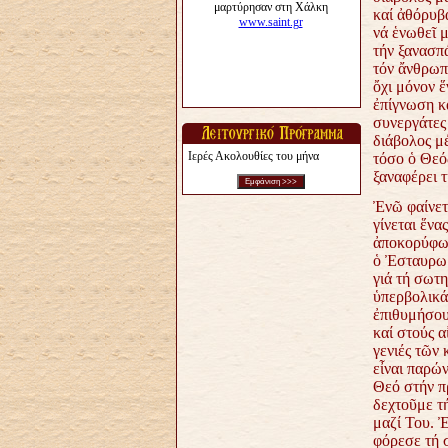
καί ἀθόρυβα
νά ἑνωθεῖ μ
τήν ξανασπά
τόν ἄνθρωπο
ὄχι μόνον ἕ
ἐπίγνωση κα
συνεργάτες
διάβολος μ
Ιερές Ακολουθίες του μήνα
τόσο ὁ Θεός
ξαναφέρει 
Ἐνῶ φαίνετ
γίνεται ἕνα
ἀποκορύφωση
ὁ Ἐσταυρωμ
γιά τή σωτη
ὑπερβολικά 
ἐπιθυμήσου
καί στούς α
γενιές τῶν
εἶναι παρώ
Θεό στήν π
δεχτοῦμε τ
μαζί Του. 
φόρεσε τή σ