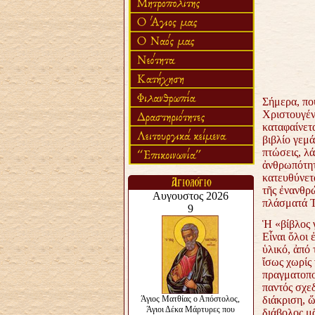
Σήμερα, πο
Χριστουγέν
καταφαίνετα
βιβλίο γεμά
πτώσεις, λά
ἀνθρωπότητ
κατευθύνετα
τῆς ἐνανθρ
πλάσματά Τ
Ἡ «βίβλος 
Εἶναι ὅλοι
ὑλικό, ἀπό 
ἴσως χωρίς 
πραγματοπο
παντός σχε
διάκριση, 
διάβολος μ