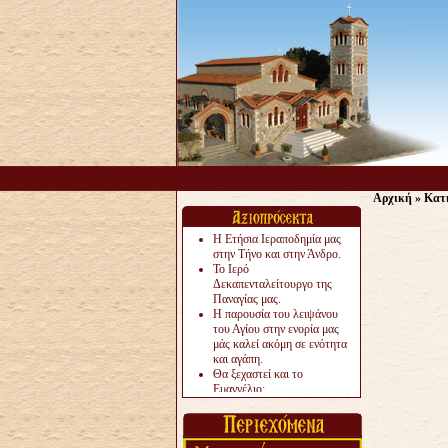
Αρχική
»
Κατ
Η Ετήσια Ιεραποδημία μας
στην Τήνο και στην Άνδρο.
Το Ιερό
Δεκαπενταλείτουργο της
Παναγίας μας.
Η παρουσία του λειψάνου
του Αγίου στην ενορία μας
μάς καλεί ακόμη σε ενότητα
και αγάπη.
Θα ξεχαστεί και το
Ευαγγέλιο;
Το «αργότερα» γίνεται
«πολύ αργά».
Ζητείται....