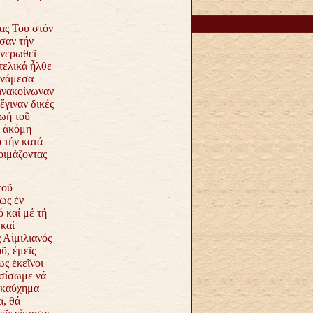
ας Του στόν
σαν τήν
ανερωθεῖ
τελικά ἦλθε
ἀνάμεσα
ἀνακοίνωναν
ἔγιναν δικές
ζωή τοῦ
ς ἀκόμη
 τήν κατά
οιμάζοντας
τοῦ
ως ἐν
 καί μέ τή
καί
 Αἰμιλιανός
ῦ, ἐμεῖς
ς ἐκεῖνοι
ασίσωμε νά
 καύχημα
α, θά