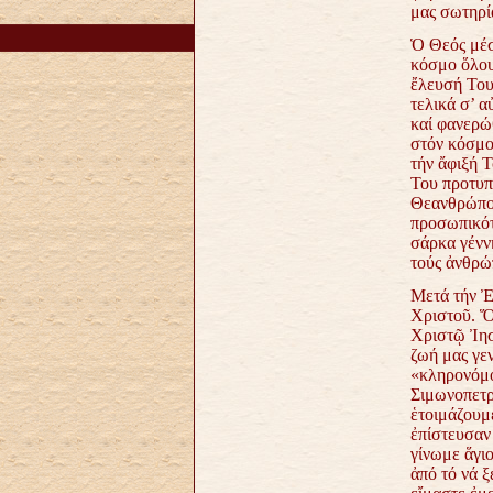
μας σωτηρί
Ὁ Θεός μέσ
κόσμο ὅλου
ἔλευσή Του
τελικά σ’ α
καί φανερώ
στόν κόσμο
τήν ἄφιξή 
Του προτυπώ
Θεανθρώπου
προσωπικότ
σάρκα γένν
τούς ἀνθρώ
Μετά τήν Ἐ
Χριστοῦ. Ὅ
Χριστῷ Ἰησο
ζωή μας γε
«κληρονόμο
Σιμωνοπετρ
ἑτοιμάζουμ
ἐπίστευσαν 
γίνωμε ἅγι
ἀπό τό νά 