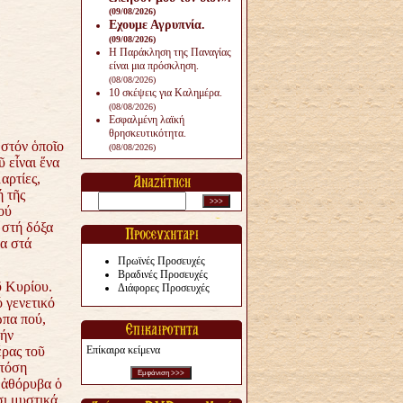
(09/08/2026)
Εχουμε Αγρυπνία.
(09/08/2026)
Η Παράκληση της Παναγίας
είναι μια πρόσκληση.
(08/08/2026)
10 σκέψεις για Καλημέρα.
(08/08/2026)
Εσφαλμένη λαϊκή
θρησκευτικότητα.
 στόν ὁποῖο
(08/08/2026)
 εἶναι ἕνα
αρτίες,
ή τῆς
ού
 στή δόξα
α στά
Πρωϊνές Προσευχές
Βραδινές Προσευχές
ῦ Κυρίου.
Διάφορες Προσευχές
 γενετικό
ωπα πού,
τήν
ρας τοῦ
Επίκαιρα κείμενα
 τόση
 ἀθόρυβα ὁ
σι μυστικά