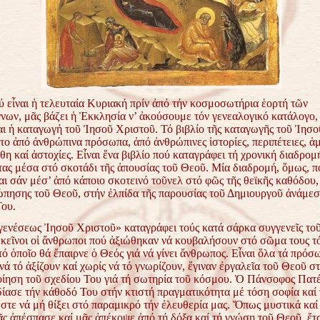
ύ εἶναι ἡ τελευταία Κυριακή πρίν ἀπό τήν κοσμοσωτήρια ἑορτή τῶν
νων, μᾶς βάζει ἡ Ἐκκλησία ν’ ἀκούσουμε τόν γενεαλογικό κατάλογο,
ι ἡ καταγωγή τοῦ Ἰησοῦ Χριστοῦ. Τό βιβλίο τῆς καταγωγῆς τοῦ Ἰησοῦ
το ἀπό ἀνθρώπινα πρόσωπα, ἀπό ἀνθρώπινες ἱστορίες, περιπέτειες, ἁμ
θη καί ἀστοχίες. Εἶναι ἕνα βιβλίο πού καταγράφει τή χρονική διαδρομ
ας μέσα στό σκοτάδι τῆς ἀπουσίας τοῦ Θεοῦ. Μία διαδρομή, ὅμως, π
ι σάν μέσ’ ἀπό κάποιο σκοτεινό τοῦνελ στό φῶς τῆς θεϊκῆς καθόδου,
ώπησης τοῦ Θεοῦ, στήν ἐλπίδα τῆς παρουσίας τοῦ Δημιουργοῦ ἀνάμεσ
ου.
γενέσεως Ἰησοῦ Χριστοῦ» καταγράφει τούς κατά σάρκα συγγενεῖς το
 ἐκεῖνοι οἱ ἄνθρωποι πού ἀξιώθηκαν νά κουβαλήσουν στό σῶμα τους τό
τό ὁποῖο θά ἔπαιρνε ὁ Θεός γιά νά γίνει ἄνθρωπος. Εἶναι ὅλα τά πρόσ
νά τό ἀξίζουν καί χωρίς νά τό γνωρίζουν, ἔγιναν ἐργαλεῖα τοῦ Θεοῦ σ
ίηση τοῦ σχεδίου Του γιά τή σωτηρία τοῦ κόσμου. Ὁ Πάνσοφος Πατέ
δίασε τήν κάθοδό Του στήν κτιστή πραγματικότητα μέ τόση σοφία καί
ὥστε νά μή θίξει στό παραμικρό τήν ἐλευθερία μας. Ὅπως μυστικά καί
ᾶς ἀπέσπασε καί μᾶς ἀπέκοψε ἀπό τή δόξα καί τή γνώση τοῦ Θεοῦ, ἔτ