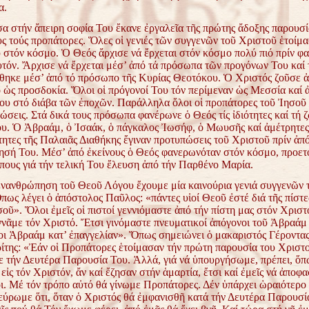
α.
α στήν ἄπειρη σοφία Του ἔκανε ἐργαλεῖα τῆς πρώτης ἄδοξης παρουσί
ς τούς προπάτορες. Ὅλες οἱ γενιές τῶν συγγενῶν τοῦ Χριστοῦ ἑτοίμα
 στόν κόσμο. Ὁ Θεός ἄρχισε νά ἔρχεται στόν κόσμο πολύ πιό πρίν φ
ὐτόν. Ἄρχισε νά ἔρχεται μέσ’ ἀπό τά πρόσωπα τῶν προγόνων Του καί 
θηκε μέσ’ ἀπό τό πρόσωπο τῆς Κυρίας Θεοτόκου. Ὁ Χριστός ζοῦσε 
 ὡς προσδοκία. Ὅλοι οἱ πρόγονοί Του τόν περίμεναν ὡς Μεσσία καί 
Του στό διάβα τῶν ἐποχῶν. Παράλληλα ὅλοι οἱ προπάτορες τοῦ Ἰησοῦ 
σεις. Στά δικά τους πρόσωπα φανέρωνε ὁ Θεός τίς ἰδιότητες καί τή 
. Ὁ Ἀβραάμ, ὁ Ἰσαάκ, ὁ πάγκαλος Ἰωσήφ, ὁ Μωυσῆς καί ἀμέτρητε
ητες τῆς Παλαιᾶς Διαθήκης ἔγιναν προτυπώσεις τοῦ Χριστοῦ πρίν ἀπό
ησή Του. Μέσ’ ἀπό ἐκείνους ὁ Θεός φανερωνόταν στόν κόσμο, προετ
πους γιά τήν τελική Του ἔλευση ἀπό τήν Παρθένο Μαρία.
νανθρώπηση τοῦ Θεοῦ Λόγου ἔχουμε μία καινούρια γενιά συγγενῶν 
πως λέγει ὁ ἀπόστολος Παῦλος: «πάντες υἱοί Θεοῦ ἐστέ διά τῆς πίστε
ῦ». Ὅλοι ἐμεῖς οἱ πιστοί γεννιόμαστε ἀπό τήν πίστη μας στόν Χριστό
ννᾶμε τόν Χριστό. Ἔτσι γινόμαστε πνευματικοί ἀπόγονοι τοῦ Ἀβραάμ 
ι Ἀβραάμ κατ’ ἐπαγγελίαν». Ὅπως σημειώνει ὁ μακαριστός Γέροντας
ίτης: «Ἐάν οἱ Προπάτορες ἑτοίμασαν τήν πρώτη παρουσία του Χριστο
ε τήν Δευτέρα Παρουσία Του. Ἀλλά, γιά νά ὑπουργήσωμε, πρέπει, ὅπω
εἰς τόν Χριστόν, ἄν καί ἔζησαν στήν ἁμαρτία, ἔτσι καί ἐμεῖς νά ἀποφ
οι. Μέ τόν τρόπο αὐτό θά γίνωμε Προπάτορες. Δέν ὑπάρχει ὡραιότερο
ξεύρωμε ὅτι, ὅταν ὁ Χριστός θά ἐμφανισθῆ κατά τήν Δευτέρα Παρουσί