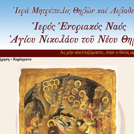
Ας μην απελπιζόμαστε, όταν ο Θεός αργεί 
ήχηση
»
Κηρύγματα