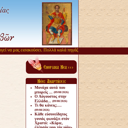
να μας εισακούσει. Πολλά καλά πηγάζουν, από την αργοπορία αυτή. Ό
Μονάχα αυτά που
μπορείς ...
(09/08/2026)
Ο Αύγουστος στην
Ελλάδα...
(09/08/2026)
Τι θα κάνεις;....
(09/08/2026)
Κάθε εὐσυνείδητος
γονιός φωνάζει στόν
Χριστό: «Κύριε,
ἐλέησόν μου τόν υἱόν».