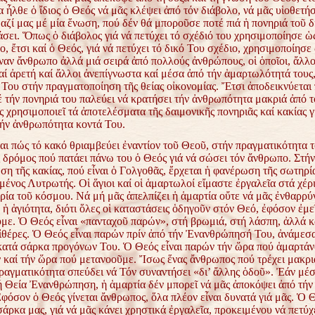
 ἦλθε ὁ ἴδιος ὁ Θεός νά μᾶς κλέψει ἀπό τόν διάβολο, νά μᾶς υἱοθετήσ
αζί μας μέ μία ἕνωση, πού δέν θά μποροῦσε ποτέ πιά ἡ πονηριά τοῦ 
σει. Ὅπως ὁ διάβολος γιά νά πετύχει τό σχέδιό του χρησιμοποίησε ὡ
, ἔτσι καί ὁ Θεός, γιά νά πετύχει τό δικό Του σχέδιο, χρησιμοποίησε
ναν ἄνθρωπο ἀλλά μιά σειρά ἀπό πολλούς ἀνθρώπους, οἱ ὁποῖοι, ἄλλο
ί ἀρετή καί ἄλλοι ἀνεπίγνωστα καί μέσα ἀπό τήν ἁμαρτωλότητά τους, 
 Του στήν πραγματοποίηση τῆς θείας οἰκονομίας. Ἔτσι ἀποδεικνύεται 
έ τήν πονηριά του παλεύει νά κρατήσει τήν ἀνθρωπότητα μακριά ἀπό τ
 χρησιμοποιεῖ τά ἀποτελέσματα τῆς δαιμονικῆς πονηριᾶς καί κακίας γ
τήν ἀνθρωπότητα κοντά Του.
αι πώς τό κακό θριαμβεύει ἐναντίον τοῦ Θεοῦ, στήν πραγματικότητα 
ς δρόμος πού πατάει πάνω του ὁ Θεός γιά νά σώσει τόν ἄνθρωπο. Στήν
 τῆς κακίας, πού εἶναι ὁ Γολγοθᾶς, ἔρχεται ἡ φανέρωση τῆς σωτηρία
ένος Λυτρωτής. Οἱ ἅγιοι καί οἱ ἁμαρτωλοί εἴμαστε ἐργαλεῖα στά χέρ
ρία τοῦ κόσμου. Νά μή μᾶς ἀπελπίζει ἡ ἁμαρτία οὔτε νά μᾶς ἐνθαρρύ
ἡ ἁγιότητα, διότι ὅλες οἱ καταστάσεις ὁδηγοῦν στόν Θεό, ἐφόσον ἐμε
με. Ὁ Θεός εἶναι «πανταχοῦ παρών», στή βρωμιά, στή λάσπη, ἀλλά κ
ἰθέρες. Ὁ Θεός εἶναι παρών πρίν ἀπό τήν Ἐνανθρώπησή Του, ἀνάμεσα 
 κατά σάρκα προγόνων Του. Ὁ Θεός εἶναι παρών τήν ὥρα πού ἁμαρτάν
ν καί τήν ὥρα πού μετανοοῦμε. Ἴσως ἕνας ἄνθρωπος πού τρέχει μακρι
ραγματικότητα σπεύδει νά Τόν συναντήσει «δι’ ἄλλης ὁδοῦ». Ἐάν μέ
ή Θεία Ἐνανθρώπηση, ἡ ἁμαρτία δέν μπορεῖ νά μᾶς ἀποκόψει ἀπό τήν
Ἐφόσον ὁ Θεός γίνεται ἄνθρωπος, ὅλα πλέον εἶναι δυνατά γιά μᾶς. Ὁ
άρκα μας, γιά νά μᾶς κάνει χρηστικά ἐργαλεῖα, προκειμένου νά πετύχε