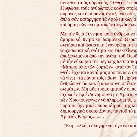
ἀνέλθει στούς οὐρανούς. Ὁ Θεός ἔφερε
ἐξυψώσει τούς ἀνθρώπους κοντά στούς
οὐρανός καί ὁ οὐρανός ἄνοιξε γιά τούς 
ἁπλά σάν κατάργηση τῶν πολεμικῶν
σ
καί ἄρση τῶν πνευματικῶν
συγχύσεων 
Μ
έ τήν θεία Γέννηση κάθε ἀνθρώπινο 
ἀμαρτωλό, θνητό καί δαιμονικό. Θερ
σωτήρια καί ἁγιαστική ἐνανθρώπηση τ
ψυχοσωματική ἑνότητα καί ἐπεκτείνετα
ἀποξενωμένοι ἀπό τήν ἀγάπη τοῦ Θεο
μέ τήν εὐκαιρία τῆς μεγάλης
δεσποτικῆ
«Μητρόπολις τῶν ἑορτῶν» κατά τόν Ἱε
Θεός ἔρχεται κοντά μας προπάντων, ὅ
νά γίνει «τά πάντα τοῖς πᾶσι».
Ἡ εἰρήνη
ἀνθρώπινη ἀδικία, ἡ καλοσύνη
σ’ ἕναν
σωμάτων.
Μή μᾶς τρομοκρατοῦν οἱ περ
ἰσχύω
ἐν τῷ ἐνδυναμοῦντι με Χριστῷ
τῶν Χριστουγέννων νά πληρώσει
τίς 
παρά τίς ἀρνητικές παραμέτρους
τῆς κ
δημιουργικά σκορπίζοντας
παντοῦ τό μ
Χριστός Κύριος......» .
Ἔτη πολλά, εὐλογημένα, ὑγιεινά κα