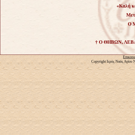
«Καλή κ
Μετ
Ο 
† Ο ΘΗΒΩΝ, ΛΕΒ
Επικοιν
Copyright Ιερός Ναός Αγίου 