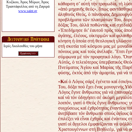
κάθαρση σ’ αὐτή τήν τραγωδία, τή λύ
«ἀπό μηχανῆς θεός», ὅπως φαντάσθηκε 
ἀληθινός Θεός, ὁ πάνσοφος Δημιουργό
προβλήματα τῶν πλασμάτων Του,
δορυ
δόξας Του, ἀλλά ποθώντας καί
σχεδιάζ
«Ἐπεδήμησε δι’ ἑαυτοῦ πρός τούς ἀποδ
ἀγάπης, ἐλέους, οἰκτιρμῶν καί φιλανθρ
κίνηση ἡ ὁποία στή θεολογική γλώσσ
στή σκοτία τοῦ κόσμου μας μέ
μοναδικ
Ιερές Ακολουθίες του μήνα
πόνους μας καί τούς
ἀνέλαβε. Ἔτσι ἔγ
σύμφωνα μέ τόν
προφητικό λόγο.
Ὄταν
Αὐτός, ὁ τελειότερος ὑπερβατικός
Θεός
Πνεύματος Ἁγίου καί Μαρίας τῆς
Παρθ
φύσης, ἐκτός ἀπό τήν ἁμαρτία, γιά νά
τ
«
Κ
αί ὁ Λόγος σάρξ ἐγένετο καί ἐσκήν
Του, δόξα πού ἔχει ἕνας μονογενής Υἱ
Λόγος ἔγινε ἄνθρωπος γιά νά ἐπαναφέρ
καί νά τόν ὁδηγήσει σέ ἀκόμη μεγαλύ
λοιπόν, γιατί ὁ Θεός ἔγινε ἄνθρωπος: γ
συγχύσεως καί ἐχθρότητας ἐναντίον τοῦ
ἀνεβίβασε τόν ἄνθρωπο στούς ἁγίους 
ἐπιλέξει νά εἶναι ἐχθρός καί ἐνάντιος 
γιατί οἱ ἄγγελοι ἐμφανίζονται νά ψάλλ
Χριστουγέννων στή Βηθλεέμ, γιά νά φ