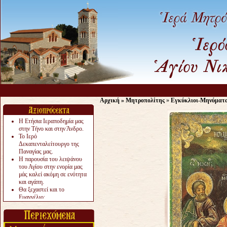
Αρχική
»
Μητροπολίτης
»
Εγκύκλιοι-Μηνύματ
Η Ετήσια Ιεραποδημία μας
στην Τήνο και στην Άνδρο.
Το Ιερό
Δεκαπενταλείτουργο της
Παναγίας μας.
Η παρουσία του λειψάνου
του Αγίου στην ενορία μας
μάς καλεί ακόμη σε ενότητα
και αγάπη.
Θα ξεχαστεί και το
Ευαγγέλιο;
Το «αργότερα» γίνεται
«πολύ αργά».
Ζητείται....