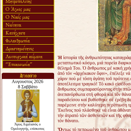
Ἡ
ἱστορία τῆς ἀνθρωπότητας καταγράφ
μεταπτωτικό κόσμο, μιά πορεία διαρκ
θέλημά Του. Ὁ ἄνθρωπος μέ κακή χρήσ
ἀπό τόν «ἀρχέκακον ὄφιν», ἐπέλεξε νά 
χάριν πού μέ τόση ἀγάπη τοῦ πρότεινε
ἀποτέλεσμα τραγικό! Τό κακό εἰσέδυσ
ἄνθρωπος συμπαρασύροντας στήν πτώση
ἀνεπανόρθωτα στή φθορά καί τόν θάνα
παραδείσου καί βυθίσθηκε σέ ἐρέβη
δ
παρέμεινε στήν καλύτερη περίπτωση τ
Ἐκεῖνος πού πλάσθηκε νά εἶναι ἀθάνα
τήν ἀτραπό τῶν ἀσθενειῶν καί τῆς
φθορ
τόν θάνατο.
Ὄ
ντως τό πεπρωμένο τοῦ ἀνθρώπου με