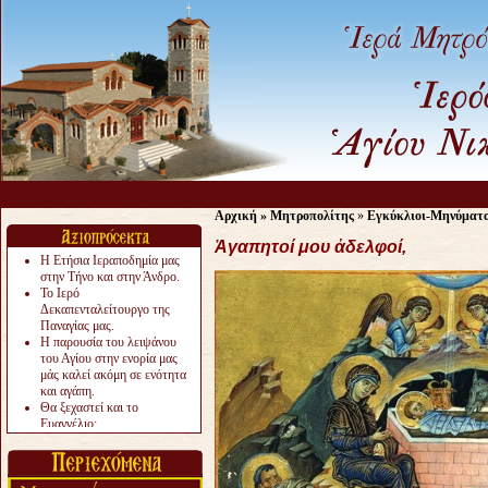
Αρχική
»
Μητροπολίτης
»
Εγκύκλιοι-Μηνύματ
Ἀγαπητοί μου ἀδελφοί,
Η Ετήσια Ιεραποδημία μας
στην Τήνο και στην Άνδρο.
Το Ιερό
Δεκαπενταλείτουργο της
Παναγίας μας.
Η παρουσία του λειψάνου
του Αγίου στην ενορία μας
μάς καλεί ακόμη σε ενότητα
και αγάπη.
Θα ξεχαστεί και το
Ευαγγέλιο;
Το «αργότερα» γίνεται
«πολύ αργά».
Ζητείται....