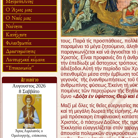
τους. Παρά τίς προσπάθειες, πολλές
παραμένει τό μέγα ζητούμενο, ἀληθι
παραγκωνίζεται καί νά ἀγνοεῖται τό
Χριστός. Εἶναι προφανές ὅτι ἡ ἀνθ
τήν ἐπεδίωξε μέ ἄστοχους τρόπους
ἀδιέξοδοι.
Αὐτή τήν περίοδο τῶν Χρ
ὑπενθυμίζει μέσα στήν ἐμβίωση το
γεγονός τῆς ἐνανθρωπήσεως τοῦ Θ
ἀνθρωπίνης φύσεως.
Ἐκείνη τή νύκ
ποιμένες τῶν περιχώρων τῆς Βηθλ
ὕμνο «
Δόξα
ἐ
ν
ὑ
ψίστοις Θε
ῷ
κα
ὶ
Μαζί μέ ὅλες τίς θεῖες εὐεργεσίες 
καί τή μεγάλη δωρεά τῆς εἰρήνης. Α
μιά πρόσκαιρη ἐπιφανειακή κατάστα
Χριστός, ὁ πάσχων Δοῦλος τῆς προ
Ἐκκλησία εὐαγγελίζεται στόν ταρα
ἀπουσία πολεμικῶν συγκρούσεων ε