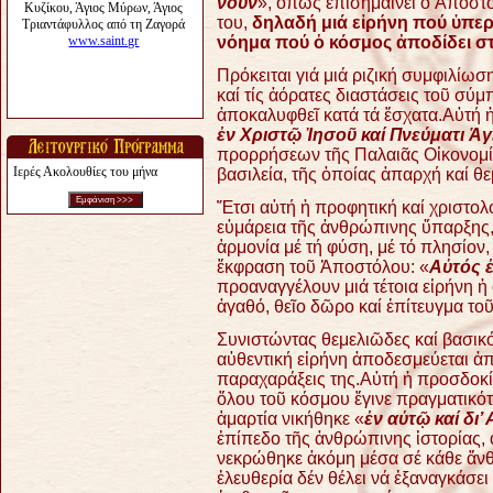
νοῦν
», ὅπως ἐπισημαίνει ὁ Ἀπόστ
του,
δηλαδή μιά εἰρήνη πού ὑπερ
νόημα πού ὁ κόσμος ἀποδίδει στ
Πρόκειται γιά μιά ριζική συμφιλίωσ
καί τίς ἀόρατες διαστάσεις τοῦ σύμ
ἀποκαλυφθεῖ κατά τά ἔσχατα.
Αὐτή ἡ
ἐν Χριστῷ Ἰησοῦ καί Πνεύματι Ἁγ
προρρήσεων τῆς Παλαιᾶς Οἰκονομίας
Ιερές Ακολουθίες του μήνα
βασιλεία, τῆς ὁποίας ἀπαρχή καί θε
Ἔτσι αὐτή ἡ προφητική καί χριστολο
εὐμάρεια τῆς ἀνθρώπινης ὕπαρξης,
ἁρμονία μέ τή φύση, μέ τό πλησίον, 
ἔκφραση τοῦ Ἀποστόλου: «
Αὐτός ἐ
προαναγγέλουν μιά τέτοια εἰρήνη ἡ
ἀγαθό, θεῖο δῶρο καί ἐπίτευγμα το
Συνιστώντας θεμελιῶδες καί βασικό
αὐθεντική εἰρήνη ἀποδεσμεύεται ἀπό
παραχαράξεις της.
Αὐτή ἡ προσδοκί
ὅλου τοῦ κόσμου ἔγινε πραγματικό
ἁμαρτία νικήθηκε «
ἐν αὐτῷ καί δι’
ἐπίπεδο τῆς ἀνθρώπινης ἱστορίας, 
νεκρώθηκε ἀκόμη μέσα σέ κάθε ἄν
ἐλευθερία δέν θέλει νά ἐξαναγκάσει