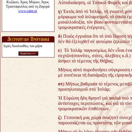
Αὐτοδιοίκηση, οἱ Τοπικοί Φορεῖς καί 
γ
) Ἐκτός ἀπό τό Ἰσλάμ, τή γνωστή μον
μόρφωμα τοῦ ἰσλαμισμοῦ, τό ὁποῖο ἐμπ
μισαλλοδοξία, τόν βίαιο φονταμενταλι
τρομοκρατικές ἐνέργειες.
δ
) Ποιός ἐγγυάται ὅτι τό ὑπό ἵδρυση τ
δέν θά ἐξελιχθεῖ σέ φυτώριο ζηλωτῶν
Ιερές Ακολουθίες του μήνα
ε
) Τό Ἰσλάμ παγκοσμίως δέν εἶναι ἑνι
σεχτῶν(σουνίτες, σιίτες, ἀλεβίτες κ.ἄ
ἀνήκει τό τέμενος τῆς Θήβας;
Μήπως αὐτό πυροδοτήσει σύγκρουση φ
μέ συνέπεια τή διατάραξη τῆς εἰρηνικ
στ
) Μήπως βαθμιαία τό τέμενος μεταβ
προσηλυτισμοῦ στό Ἰσλάμ;
Ἡ Εὐρώπη ἤδη θρηνεῖ γιά παιδιά πού π
ἀντίστοιχες περιπτώσεις, καί γιά τά 
τρομοκρατικῶν ἐπιθέσεων.
ζ
) Γειτονική μας χώρα ἀναζητεῖ συνε
παρουσιάζεται ὡς προστάτης τῶν μου
Μήπως τό ἐν λόγῳ τέμενος μᾶς ἐκθέτει