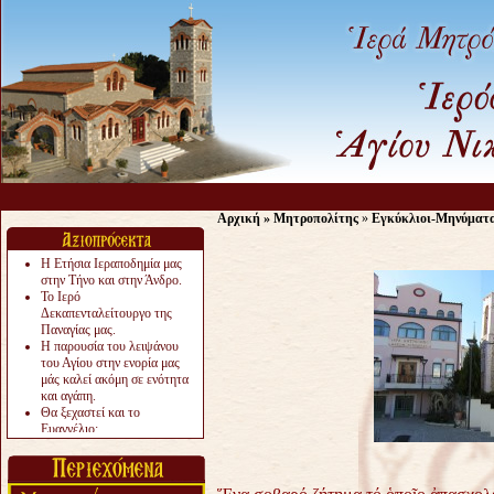
Αρχική
»
Μητροπολίτης
»
Εγκύκλιοι-Μηνύματ
Η Ετήσια Ιεραποδημία μας
στην Τήνο και στην Άνδρο.
Το Ιερό
Δεκαπενταλείτουργο της
Παναγίας μας.
Η παρουσία του λειψάνου
του Αγίου στην ενορία μας
μάς καλεί ακόμη σε ενότητα
και αγάπη.
Θα ξεχαστεί και το
Ευαγγέλιο;
Το «αργότερα» γίνεται
«πολύ αργά».
Ζητείται....