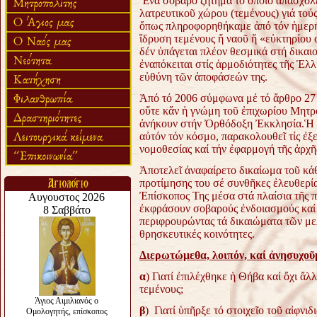
Ἕνα σοβαρό ζήτημα τό ὁποῖο ἀπασχολεῖ
λατρευτικοῦ χώρου (τεμένους) γιά το
ὅπως πληροφορηθήκαμε ἀπό τόν ἡμερή
ἵδρυση τεμένους ἤ ναοῦ ἤ «εὐκτηρίου
δέν ὑπάγεται πλέον θεσμικά στή δικα
ἐναπόκειται στίς ἁρμοδιότητες τῆς Ἑλλ
εὐθύνη τῶν ἀποφάσεών της.
Ἀπό τό 2006 σύμφωνα μέ τό ἄρθρο 27 τ
οὔτε κἄν ἡ γνώμη τοῦ ἐπιχωρίου Μητρο
ἀνήκουν στήν Ὀρθόδοξη Ἐκκλησία.
Ἡ 
αὐτόν τόν κόσμο, παρακολουθεῖ τίς ἐξε
νομοθεσίας καί τήν ἐφαρμογή τῆς ἀρχῆς
Ἀποτελεῖ ἀναφαίρετο δικαίωμα τοῦ κά
προτίμησης του σέ συνθῆκες ἐλευθερία
Ἐπίσκοπος Της μέσα στά πλαίσια τῆς π
ἐκφράσουν σοβαρούς ἐνδοιασμούς καί ἐ
περιφρουρώντας τά δικαιώματα τῶν με
θρησκευτικές κοινότητες.
Διερωτώμεθα, λοιπόν, καί ἀνησυχοῦ
α
) Γιατί ἐπιλέχθηκε ἡ Θήβα καί ὄχι ἄ
τεμένους;
β
) Γιατί ὑπῆρξε τό στοιχεῖο τοῦ αἰφν