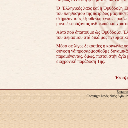
Ὁ Ἑλληνικός λαός καί ἡ Ὀρθόδοξη Ἐκκ
τοῦ πληθυσμοῦ τῆς πατρίδας μας, πιστο
στήριξαν τούς ἐξουθενωμένους πρόσφυγ
μόνο ἐκφράζοντας ἀνθρωπιά καί χριστι
Αὐτό πού ἀπαιτοῦμε ὡς Ὀρθόδοξοι Ἕλλη
τοῦ σεβασμοῦ στά δικά μας πνευματικά
Μέσα σέ λίγες δεκαετίες ἡ κοινωνία π
σύνεση νά προσαρμοσθοῦμε δυναμικά σ
παραμένοντας, ὅμως, πιστοί στήν ἁγία
διαχρονική παράδοσή Της.
Ἐκ τῆ
Επικοιν
Copyright Ιερός Ναός Αγίου 