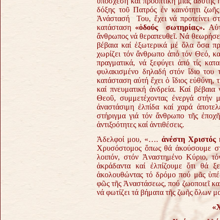
ὑπόσχεση καί προοπτική μιᾶς ἄδυτης 
δόξης τοῦ Πατρός ἐν καινότητι ζωῆ
Ἀνάστασή Του, ἔχει νά προτείνει στ
κατάσταση
«ὁδούς σωτηρίας».
Αὐτ
ἄνθρωπος νά θεραπευθεῖ. Νά θεωρήσει,
βέβαια καί ἐξωτερικά μέ ὅλα ὅσα πρ
χωρίζει τόν ἄνθρωπο ἀπό τόν Θεό, κ
πραγματικά, νά ξεφύγει ἀπό τίς κατ
φυλακισμένο δηλαδή στόν ἴδιο του τ
κατάσταση αὐτή ἔχει ὁ ἴδιος εὐθύνη, 
καί πνευματική ἀνδρεία. Καί βέβαια
Θεοῦ, συμμετέχοντας ἐνεργά στήν 
ἀναστάσιμη ἐλπίδα καί χαρά ἀποτελ
στήριγμα γιά τόν ἄνθρωπο τῆς ἐποχῆ
ἀντιξοότητες καί ἀντιθέσεις.
Ἀδελφοί μου, «….
ἀνέστη Χριστός 
Χρυσόστομος ὅπως θά ἀκούσουμε στό
λοιπόν, στόν Ἀναστημένο Κύριο, τόν
ἀκράδαντα καί ἐλπίζουμε ὅτι θά ξ
ἀκολουθώντας τό δρόμο πού μᾶς ὑπέδ
φῶς τῆς Ἀναστάσεως, πού ζωοποιεῖ καί
νά φωτίζει τά βήματα τῆς ζωῆς ὅλων μα
«Χ