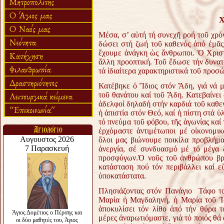
Χ
Μέσα, σ’ αὐτή τή συνεχῆ ροή τοῦ χρό
δώσει στή ζωή τοῦ καθενός ἀπό ἐμᾶς
ἔχουμε ἀνάγκη ὡς ἄνθρωποι. Ὁ Χρισ
ἄλλη προοπτική. Τοῦ ἔδωσε τήν δυνατό
τά ἰδιαίτερα χαρακτηριστικά τοῦ προσ
Κατέβηκε ὁ Ἴδιος στόν Ἄδη, γιά νά 
τοῦ θανάτου καί τοῦ Ἄδη. Κατεβαίνε
ἀδελφοί δηλαδή στήν καρδιά τοῦ καθεν
ἡ ἀπιστία στόν Θεό, καί ἡ πίστη στά ὑ
τό πνεύμα τοῦ φόβου, τῆς ἀγωνίας καί
ἐρχόμαστε ἀντιμέτωποι μέ οἰκονομι
ὅλοι μας βιώνουμε ποικίλα προβλήμα
ἀνεργία, σέ συνδυασμό μέ τό μέγα 
προσφύγων.
Ὁ νοῦς τοῦ ἀνθρώπου βρ
κατάσταση πού τόν περιβάλλει καί 
ὑποκατάστατα.
Πλησιάζοντας στόν Πανάγιο Τάφο τ
Μαρία ἡ Μαγδαληνή, ἡ Μαρία τοῦ Ἰα
ἀποκυλίσει τόν λίθο ἀπό τήν θύρα τ
μέρες ἀναρωτιόμαστε, γιά τό ποιός θά