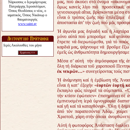
μας, πού ἀκούει στό ὄνομα «οἰκονομ
ὅμως κανείς λίγο πιό προσεκτικά, α
γενεσιουργά αἴτια, βρίσκονται μέσα σ
εἶναι ὁ τρόπος ζωῆς πού ἐπιλέξαμε ἐ
ἀποστασία ἀπ’ τήν ζωή πού μᾶς προσφ
Ἡ ἀγωνία μας δηλαδή καί ἡ λαχτάρα 
μόνο αὐτά πού μποροῦμε καί φτάνουμ
ἔπρεπε νά διερωτώμεθα, γιά τό ποιός
Ιερές Ακολουθίες του μήνα
καρδιά μας, ψάχνουμε νά βροῦμε ἔξω ἀ
ἐμεῖς ὡς ἀνθρωπότητα δημιουργήσαμε 
Μέσα σ’ αὐτή τήν ἀτμόσφαιρα τῆς ἀπε
ὅλη τή διάρκεια τοῦ χαροποιοῦ Πεντηκ
ἐκ νεκρῶν…
» συνεγείροντας τούς πισ
Ἡ ἀνάμνηση καί ἡ ἐμβίωση τῆς Ἀνα
εἶναι ἡ κατ’ ἐξοχήν «
ἑορτῶν ἑορτή κ
ἔκπαγλο φῶς πληροῖ τά σύμπαντα.
«Ὁ
τήν κτίσιν ἐφώτισεν» ἐπισημαίνει σέ 
ἐμπνευσμένη ἱερά ὑμνογραφία διαπισ
καί γῆ καί τά καταχθόνια».
Ὅλη ἡ δημι
ἀπό τόν παραπεσόντα Ἀδάμ, χαίρει 
Χριστοῦ, χάρη στήν ὁποία ἀνορθώνεται
Αὐτή ἡ φωτοφόρος Ἀνάσταση διαλύει τ