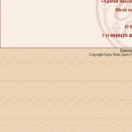
«Χρόνια πολλά
Μετά πο
Ο 
† Ο ΘΗΒΩΝ 
Επικοιν
Copyright Ιερός Ναός Αγίου 