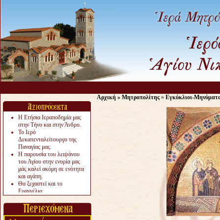
Αρχική
»
Μητροπολίτης
»
Εγκύκλιοι-Μηνύματ
Η Ετήσια Ιεραποδημία μας
στην Τήνο και στην Άνδρο.
Το Ιερό
Δεκαπενταλείτουργο της
Παναγίας μας.
Η παρουσία του λειψάνου
του Αγίου στην ενορία μας
μάς καλεί ακόμη σε ενότητα
και αγάπη.
Θα ξεχαστεί και το
Ευαγγέλιο;
Το «αργότερα» γίνεται
«πολύ αργά».
Ζητείται....