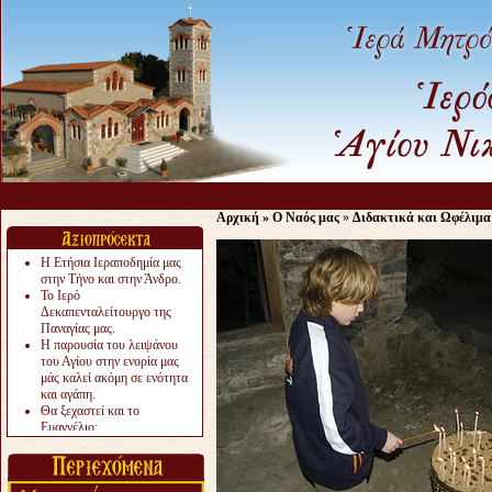
Αρχική
»
Ο Ναός μας
»
Διδακτικά και Ωφέλιμα
Η Ετήσια Ιεραποδημία μας
στην Τήνο και στην Άνδρο.
Το Ιερό
Δεκαπενταλείτουργο της
Παναγίας μας.
Η παρουσία του λειψάνου
του Αγίου στην ενορία μας
μάς καλεί ακόμη σε ενότητα
και αγάπη.
Θα ξεχαστεί και το
Ευαγγέλιο;
Το «αργότερα» γίνεται
«πολύ αργά».
Ζητείται....