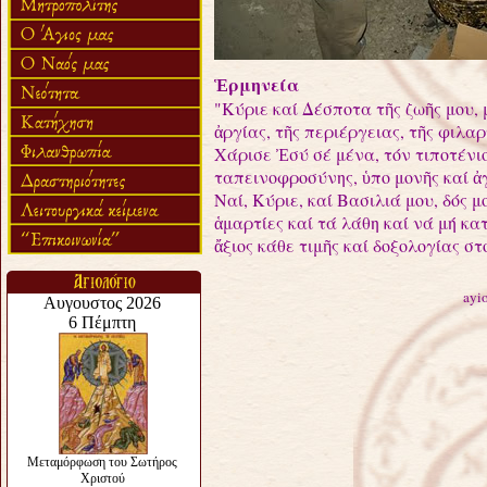
Ἑρμηνεία
"Κύριε καί Δέσποτα τῆς ζωῆς μου, 
ἀργίας, τῆς περιέργειας, τῆς φιλαρ
Χάρισε Ἐσύ σέ μένα, τόν τιποτένι
ταπεινοφροσύνης, ὑπο μονῆς καί ἀ
Ναί, Κύριε, καί Βασιλιά μου, δός μ
ἁμαρτίες καί τά λάθη καί νά μή κα
ἄξιος κάθε τιμῆς καί δοξολογίας σ
ayi