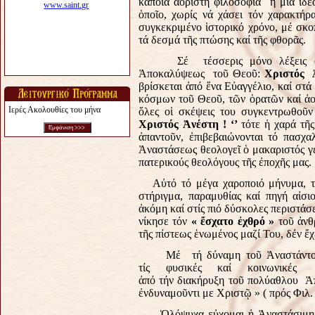
κάποια ἀόριστη φιλοσοφία ἤ μία ἱδε
ὁποῖο, χωρίς νά χάσει τόν χαρακτή
συγκεκριμένο ἱστορικό χρόνο, μέ σκ
τά δεσμά τῆς πτώσης καί τῆς φθορᾶς.
Σέ τέσσερις μόνο λέξεις 
Ἀποκαλύψεως τοῦ Θεοῦ:
Χριστός 
βρίσκεται ἀπό ἕνα Εὐαγγέλιο, καί στ
κόσμων τοῦ Θεοῦ, τῶν ὁρατῶν καί ἀο
Ιερές Ακολουθίες του μήνα
ὅλες οἱ σκέψεις του συγκεντρωθοῦ
Χριστός Ἀνέστη ! ‘’
τότε ἡ χαρά τῆ
ἀπαντοῦν, ἐπιβεβαιώνονται τό πασχ
Ἀναστάσεως θεολογεῖ ὁ μακαριστός γέ
πατερικούς θεολόγους τῆς ἐποχῆς μας.
Αὐτό τό μέγα χαροποιό μήνυμα, 
στήριγμα, παραμυθίας καί πηγή αἰσι
ἀκόμη καί στίς πιό δύσκολες περιστά
νίκησε τόν
« ἔσχατο ἐχθρό »
τοῦ ἀνθ
τῆς πίστεως ἑνωμένος μαζί Του, δέν ἔχ
Μέ τή δύναμη τοῦ Ἀναστάντο
τίς φυσικές καί κοινωνικές 
ἀπό τήν διακήρυξη τοῦ πολύαθλου Ἀ
ἐνδυναμοῦντι με Χριστῷ » ( πρός Φιλ. δ
Ὁλόψυχα εὐχομαι ἡ Ἀναστάσιμη