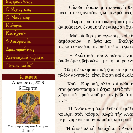
Οἰκοδομήσαμε μιά κοινωνία θε
πνευματικές ἀνατάσεις καί ἀνθρώπινες
Τώρα πού τό οἰκονομικό μον
ἀντιφάσεων, ἔχουμε τήν ἐντύπωση ὅτι 
Μιά αἴσθηση ἀπόγνωσης καί θ
ἀτμόσφαιρα ἡ ἁγία μας Ἐκκλησί
τίς κατευθύνσεις τήν πίστη στό μέγα
Ἡ Ἀνάσταση τοῦ Χριστοῦ εἶναι 
ὁποῖο ὅμως βεβαιώνει μέ τή μακραίων
Ὅλη ἡ ἐκκλησιαστική ζωή καί ἐμπειρ
πλέον ἀρνητικές, εἶναι βίωση καί ὁμολ
Κάθε Κυριακή, ἀλλά καί κάθε εὐ
σταυροαναστάσιμο Πάσχα. Μετά τήν θ
χῶρο τοῦ ἱεροῦ ναοῦ μέ τήν βεβαιότ
….»
Ἡ Ἀνάσταση ἀποτελεῖ τό θεμέλ
κομίζει στόν κόσμο. Χωρίς τήν Ἀνάσ
περιεχόμενο καί ἀντίκρισμα, καί ἡ πίστ
Ἡ ἀποστολική διδαχή περί Ἀναστ