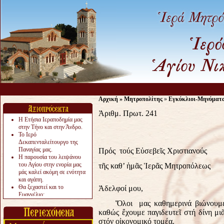
Αρχική
»
Μητροπολίτης
»
Εγκύκλιοι-Μηνύματ
Ἀριθμ. Πρωτ. 241
Η Ετήσια Ιεραποδημία μας
στην Τήνο και στην Άνδρο.
Το Ιερό
Δεκαπενταλείτουργο της
Παναγίας μας.
Πρός τούς Εὐσεβεῖς Χριστιανούς
Η παρουσία του λειψάνου
του Αγίου στην ενορία μας
τῆς καθ’ ἡμᾶς Ἱερᾶς Μητροπόλεως
μάς καλεί ακόμη σε ενότητα
και αγάπη.
Θα ξεχαστεί και το
Ἀδελφοί μου,
Ευαγγέλιο;
Το «αργότερα» γίνεται
Ὅλοι μας καθημερινά βιώνουμε 
«πολύ αργά».
καθώς ἔχουμε παγιδευτεῖ στή δίνη μι
Ζητείται....
στόν οἰκονομικό τομέα.