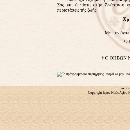
Σας καί ἡ πίστη στήν Ἀνάσταση νά
περιστάσεις τῆς ζωῆς.
Χρ
Μέ τήν ἀγάπ
Ὁ 
†
Ο ΘΗΒΩΝ Κ
Επικοιν
Copyright Ιερός Ναός Αγίου 