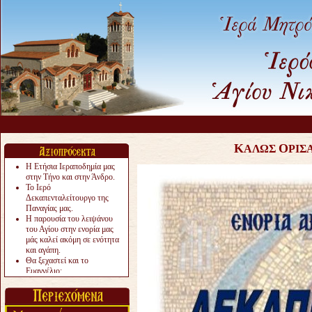
Κ
Ο
ΑΛΩΣ
ΡΙΣ
Η Ετήσια Ιεραποδημία μας
στην Τήνο και στην Άνδρο.
Το Ιερό
Δεκαπενταλείτουργο της
Παναγίας μας.
Η παρουσία του λειψάνου
του Αγίου στην ενορία μας
μάς καλεί ακόμη σε ενότητα
και αγάπη.
Θα ξεχαστεί και το
Ευαγγέλιο;
Το «αργότερα» γίνεται
«πολύ αργά».
Ζητείται....