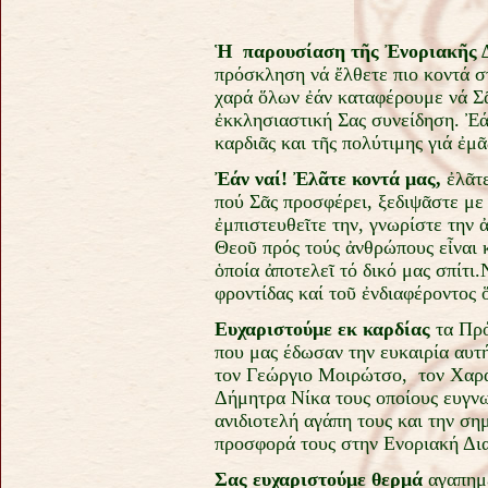
Ἡ παρουσίαση τῆς Ἐνοριακῆς Δ
πρόσκληση νά ἔλθετε πιο κοντά σ
χαρά ὅλων ἐάν καταφέρουμε νά Σᾶ
ἐκκλησιαστική Σας συνείδηση. Ἐά
καρδιᾶς και τῆς πολύτιμης γιά ἐμᾶ
Ἐάν ναί! Ἐλᾶτε κοντά μας,
ἐλᾶτε
πού Σᾶς προσφέρει, ξεδιψᾶστε με 
ἐμπιστευθεῖτε την, γνωρίστε την 
Θεοῦ πρός τούς ἀνθρώπους εἶναι 
ὁποία ἀποτελεῖ τό δικό μας σπίτι.
φροντίδας καί τοῦ ἐνδιαφέροντος 
Ευχαριστούμε εκ καρδίας
τα Πρ
που μας έδωσαν την ευκαιρία αυτή
τον Γεώργιο Μοιρώτσο, τον Χαρά
Δήμητρα Νίκα τους οποίους ευγν
ανιδιοτελή αγάπη τους και την ση
προσφορά τους στην Ενοριακή Δια
Σας ευχαριστούμε θερμά
αγαπημέ