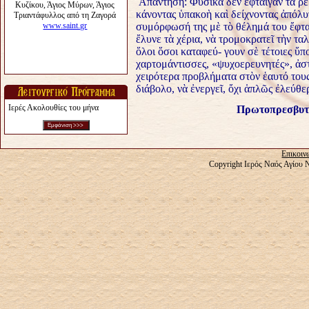
Ἀπάντηση: Φυσικὰ δὲν ἔφταιγαν τὰ ρεβί
κάνοντας ὑπακοὴ καὶ δείχνοντας ἀπόλυ
συμόρφωσή της μὲ τὸ θέλημά του ἔφται
ἔλυνε τὰ χέρια, νὰ τρομοκρατεῖ τὴν τ
ὅλοι ὅσοι καταφεύ- γουν σὲ τέτοιες ὕπ
χαρτομάντισσες, «ψυχοερευνητές», ἀσ
χειρότερα προβλήματα στὸν ἑαυτό τους 
διάβολο, νὰ ἐνεργεῖ, ὄχι ἁπλῶς ἐλεύθε
Ιερές Ακολουθίες του μήνα
Πρωτοπρεσβυτέ
Επικοιν
Copyright Ιερός Ναός Αγίου 