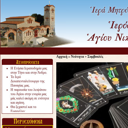
Αρχική
»
Νεότητα
»
Συμβουλές
Η Ετήσια Ιεραποδημία μας
στην Τήνο και στην Άνδρο.
Το Ιερό
Δεκαπενταλείτουργο της
Παναγίας μας.
Η παρουσία του λειψάνου
του Αγίου στην ενορία μας
μάς καλεί ακόμη σε ενότητα
και αγάπη.
Θα ξεχαστεί και το
Ευαγγέλιο;
Το «αργότερα» γίνεται
«πολύ αργά».
Ζητείται....