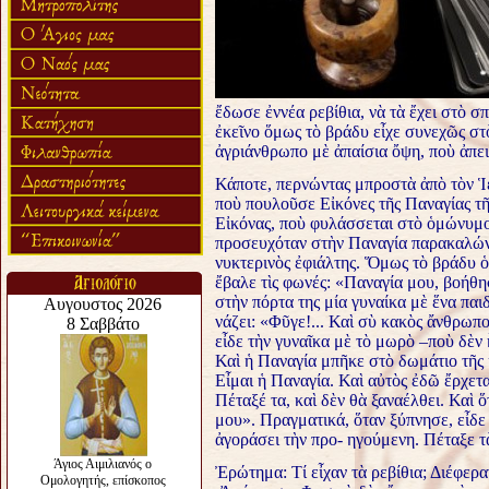
ἔδωσε ἐννέα ρεβίθια, νὰ τὰ ἔχει στὸ σπί
ἐκεῖνο ὅμως τὸ βράδυ εἶχε συνεχῶς στ
ἀγριάνθρωπο μὲ ἀπαίσια ὄψη, ποὺ ἀπει
Κάποτε, περνώντας μπροστὰ ἀπὸ τὸν Ἱ
ποὺ πουλοῦσε Εἰκόνες τῆς Παναγίας τ
Εἰκόνας, ποὺ φυλάσσεται στὸ ὁμώνυμο
προσευχόταν στὴν Παναγία παρακαλών- 
νυκτερινὸς ἐφιάλτης. Ὅμως τὸ βράδυ 
ἔβαλε τὶς φωνές: «Παναγία μου, βοήθησ
στὴν πόρτα της μία γυναίκα μὲ ἕνα παι
νάζει: «Φῦγε!... Καὶ σὺ κακὸς ἄνθρωπο
εἶδε τὴν γυναῖκα μὲ τὸ μωρὸ –ποὺ δὲν
Καὶ ἡ Παναγία μπῆκε στὸ δωμάτιο τῆς κ
Εἶμαι ἡ Παναγία. Καὶ αὐτὸς ἐδῶ ἔρχεται
Πέταξέ τα, καὶ δὲν θὰ ξαναέλθει. Καὶ 
μου». Πραγματικά, ὅταν ξύπνησε, εἶδε 
ἀγοράσει τὴν προ- ηγούμενη. Πέταξε τὰ
Ἐρώτημα: Τί εἶχαν τὰ ρεβίθια; Διέφερα